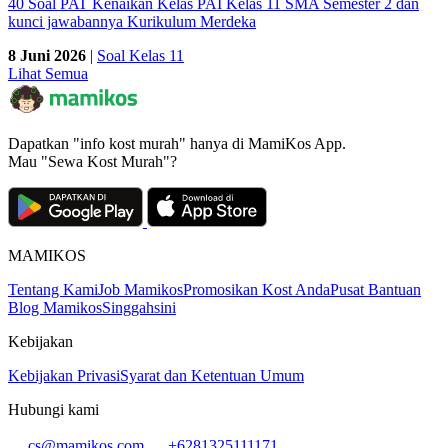
40 Soal PAT Kenaikan Kelas PAI Kelas 11 SMA Semester 2 dan
kunci jawabannya Kurikulum Merdeka
8 Juni 2026
|
Soal Kelas 11
Lihat Semua
Dapatkan "info kost murah" hanya di MamiKos App.
Mau "Sewa Kost Murah"?
MAMIKOS
Tentang Kami
Job Mamikos
Promosikan Kost Anda
Pusat Bantuan
Blog Mamikos
Singgahsini
Kebijakan
Kebijakan Privasi
Syarat dan Ketentuan Umum
Hubungi kami
cs@mamikos.com
+6281325111171