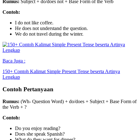
Rumus:
Subject + do/does not + Base Form of the Verb
Contoh:
I do not like coffee.
He does not understand the question.
We do not travel during the winter.
Baca Juga :
150+ Contoh Kalimat Simple Present Tense beserta Artinya
Lengkap
Contoh Pertanyaan
Rumus:
(Wh- Question Word) + do/does + Subject + Base Form of
the Verb + ?
Contoh:
Do you enjoy reading?
Does she speak Spanish?
What do they want for dinner?