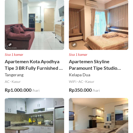
Sisa 1 kamar
Sisa 1 kamar
Apartemen Kota Ayodhya
Apartemen Skyline
Tipe 3 BR Fully Furnished Lt
Paramount Tipe Studio
6
Fully Furnished Lt 8
Tangerang
Kelapa Dua
AC
·
Kasur
WiFi
·
AC
·
Kasur
Rp1.000.000
Rp350.000
/hari
/hari