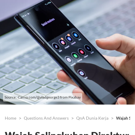
Source : Canva.com/@vladgeorge3 from Pixabay
Home
Questions And Answers
QnA Dunia Kerja
Wajah Sel