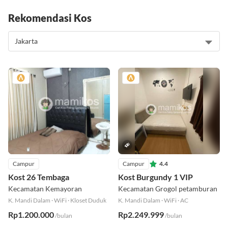
Rekomendasi Kos
Campur
Campur
4.4
Kost 26 Tembaga
Kost Burgundy 1 VIP
Kecamatan Kemayoran
Kecamatan Grogol petamburan
K. Mandi Dalam
·
WiFi
·
Kloset Duduk
K. Mandi Dalam
·
WiFi
·
AC
Rp1.200.000
Rp2.249.999
/bulan
/bulan