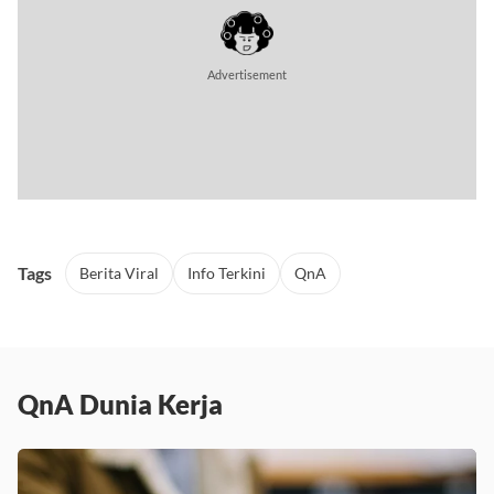
Tags
Berita Viral
Info Terkini
QnA
QnA Dunia Kerja