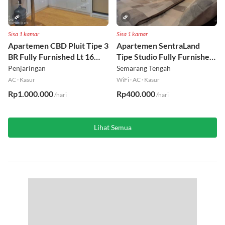
Sisa 1 kamar
Sisa 1 kamar
Apartemen CBD Pluit Tipe 3
Apartemen SentraLand
BR Fully Furnished Lt 16
Tipe Studio Fully Furnished
Utara
Lt 8
Penjaringan
Semarang Tengah
AC
·
Kasur
WiFi
·
AC
·
Kasur
Rp1.000.000
Rp400.000
/hari
/hari
Lihat Semua