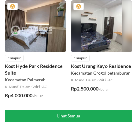
Campur
Campur
Kost Hyde Park Residence
Kost Urang Kayo Residence
Suite
Kecamatan Grogol petamburan
Kecamatan Palmerah
K. Mandi Dalam
·
WiFi
·
AC
K. Mandi Dalam
·
WiFi
·
AC
Rp2.500.000
/bulan
Rp4.000.000
/bulan
Lihat Semua