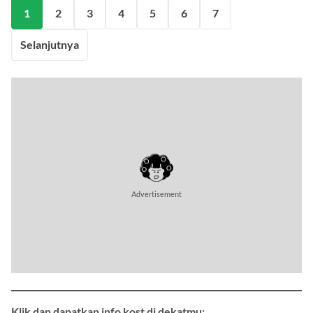
1
2
3
4
5
6
7
Selanjutnya
Advertisement
Klik dan dapatkan info kost di dekatmu: