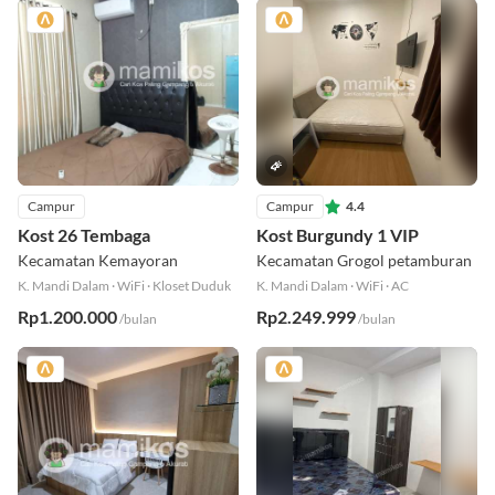
Campur
Campur
4.4
Kost 26 Tembaga
Kost Burgundy 1 VIP
Kecamatan Kemayoran
Kecamatan Grogol petamburan
K. Mandi Dalam
·
WiFi
·
Kloset Duduk
K. Mandi Dalam
·
WiFi
·
AC
Rp1.200.000
Rp2.249.999
/bulan
/bulan