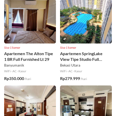
Sisa 1 kamar
Sisa 1 kamar
Apartemen The Alton Tipe
Apartemen SpringLake
1 BR Full Furnished Lt 29
View Tipe Studio Full
Furnished Lt 2
Banyumanik
Bekasi Utara
WiFi
·
AC
·
Kasur
WiFi
·
AC
·
Kasur
Rp350.000
Rp279.999
/hari
/hari