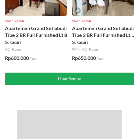
Sisa 1 kamar
Sisa 1 kamar
Apartemen Grand Setiabudi
Apartemen Grand Setiabudi
Tipe 2 BR Full Furnished Lt 8
Tipe 2 BR Full Furnished Lt
19
Sukasari
Sukasari
AC
·
Kasur
WiFi
·
AC
·
Kasur
Rp600.000
Rp650.000
/hari
/hari
Lihat Semua