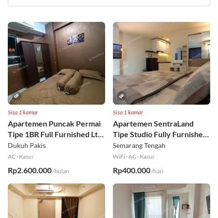
Sisa 1 kamar
Sisa 1 kamar
Apartemen Puncak Permai
Apartemen SentraLand
Tipe 1BR Full Furnished Lt
Tipe Studio Fully Furnished
18
Lt 8
Dukuh Pakis
Semarang Tengah
AC
·
Kasur
WiFi
·
AC
·
Kasur
Rp2.600.000
Rp400.000
/bulan
/hari