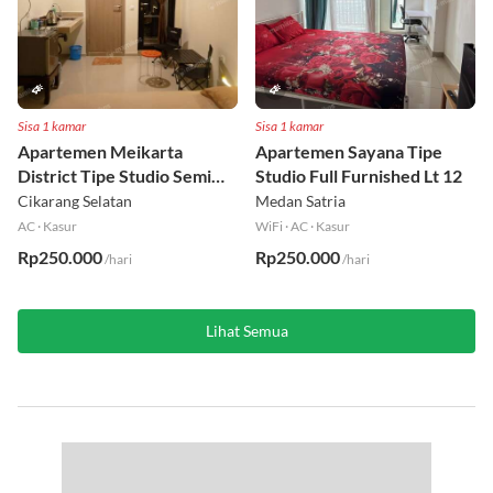
Sisa 1 kamar
Sisa 1 kamar
Apartemen Meikarta
Apartemen Sayana Tipe
District Tipe Studio Semi
Studio Full Furnished Lt 12
Furnished Lt 1
Cikarang Selatan
Medan Satria
AC
·
Kasur
WiFi
·
AC
·
Kasur
Rp250.000
Rp250.000
/hari
/hari
Lihat Semua