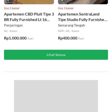
Sisa 1 kamar
Sisa 1 kamar
Apartemen CBD Pluit Tipe 3
Apartemen SentraLand
BR Fully Furnished Lt 16
Tipe Studio Fully Furnished
Utara
Lt 8
Penjaringan
Semarang Tengah
AC
·
Kasur
WiFi
·
AC
·
Kasur
Rp1.000.000
Rp400.000
/hari
/hari
Lihat Semua