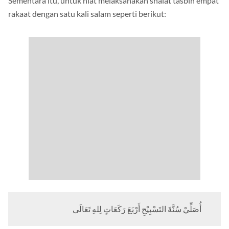
Sementara itu, untuk niat melaksanakan shalat tasbih empat
rakaat dengan satu kali salam seperti berikut:
أُصَلِّيْ سُنَّةَ التَسْبِيْحِ أَرْبَعَ رَكَعَاتٍ لِلهِ تَعَالَى