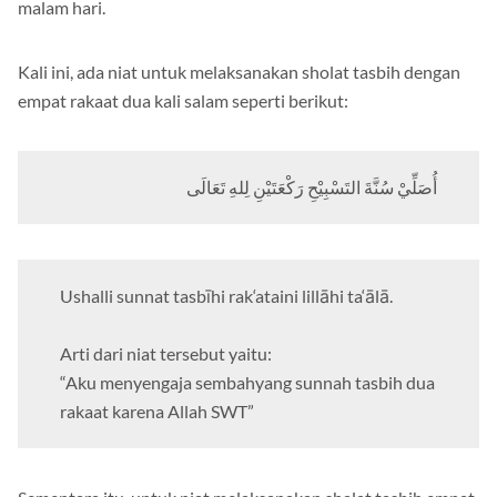
malam hari.
Kali ini, ada niat untuk melaksanakan sholat tasbih dengan
empat rakaat dua kali salam seperti berikut:
أُصَلِّيْ سُنَّةَ التَسْبِيْحِ رَكْعَتَيْنِ لِلهِ تَعَالَى
Ushalli sunnat tasbīhi rak‘ataini lillāhi ta‘ālā.
Arti dari niat tersebut yaitu:
“Aku menyengaja sembahyang sunnah tasbih dua
rakaat karena Allah SWT”