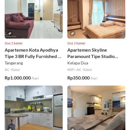
Sisa 1 kamar
Sisa 1 kamar
Apartemen Kota Ayodhya
Apartemen Skyline
Tipe 3 BR Fully Furnished Lt
Paramount Tipe Studio
6
Fully Furnished Lt 8
Tangerang
Kelapa Dua
AC
·
Kasur
WiFi
·
AC
·
Kasur
Rp1.000.000
Rp350.000
/hari
/hari