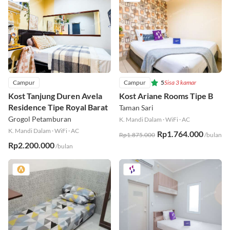
Campur
Campur
5
Sisa 3 kamar
Kost Tanjung Duren Avela
Kost Ariane Rooms Tipe B
Residence Tipe Royal Barat
Taman Sari
Grogol Petamburan
K. Mandi Dalam
·
WiFi
·
AC
K. Mandi Dalam
·
WiFi
·
AC
Rp1.764.000
Rp1.875.000
/bulan
Rp2.200.000
/bulan