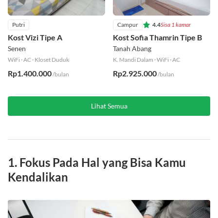
Putri
Campur
4.4
Sisa 1 kamar
Kost Vizi Tipe A
Kost Sofia Thamrin Tipe B
Senen
Tanah Abang
WiFi
·
AC
·
Kloset Duduk
K. Mandi Dalam
·
WiFi
·
AC
Rp1.400.000
Rp2.925.000
/bulan
/bulan
Lihat Semua
1. Fokus Pada Hal yang Bisa Kamu
Kendalikan