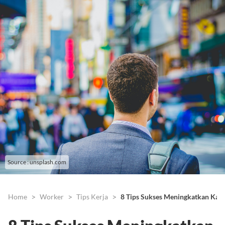
Source : unsplash.com
Home
Worker
Tips Kerja
8 Tips Sukses Meningkatkan Kar