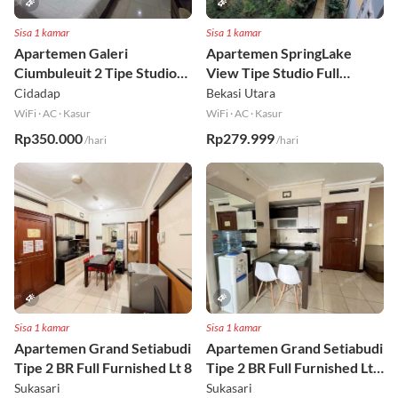
Sisa 1 kamar
Sisa 1 kamar
Apartemen Galeri
Apartemen SpringLake
Ciumbuleuit 2 Tipe Studio
View Tipe Studio Full
Full Furnished Lt 30
Furnished Lt 2
Cidadap
Bekasi Utara
WiFi
·
AC
·
Kasur
WiFi
·
AC
·
Kasur
Rp350.000
Rp279.999
/hari
/hari
Sisa 1 kamar
Sisa 1 kamar
Apartemen Grand Setiabudi
Apartemen Grand Setiabudi
Tipe 2 BR Full Furnished Lt 8
Tipe 2 BR Full Furnished Lt
19
Sukasari
Sukasari