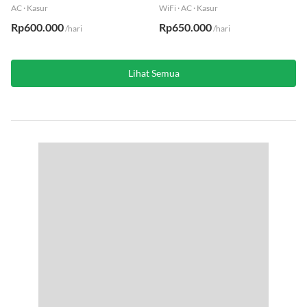
AC
·
Kasur
WiFi
·
AC
·
Kasur
Rp600.000
Rp650.000
/hari
/hari
Lihat Semua