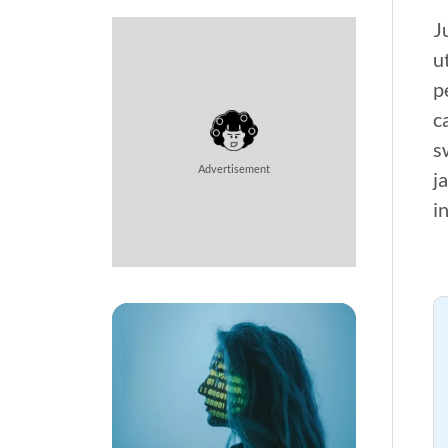
J
u
p
c
s
Advertisement
j
i