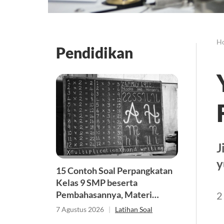
H
Pendidikan
J
y
15 Contoh Soal Perpangkatan
Kelas 9 SMP beserta
Pembahasannya, Materi
2
Matematika
7 Agustus 2026
|
Latihan Soal