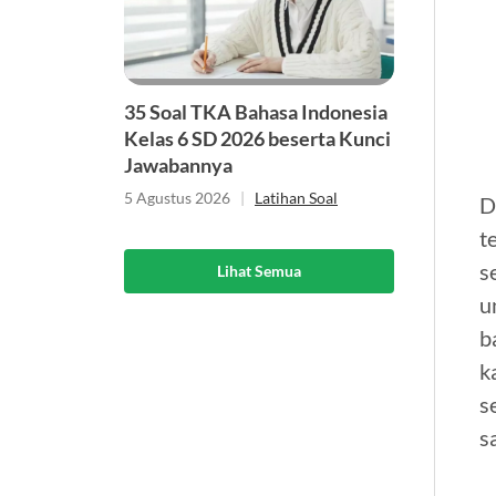
35 Soal TKA Bahasa Indonesia
Kelas 6 SD 2026 beserta Kunci
Jawabannya
5 Agustus 2026
|
Latihan Soal
D
t
s
Lihat Semua
u
b
k
s
s