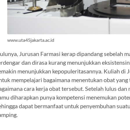
www.uta45jakarta.ac.id
ulunya, Jurusan Farmasi kerap dipandang sebelah ma
erdengar dan dirasa kurang menunjukkan eksistensin
emakin menunjukkan kepopuleritasannya. Kuliah di
ntuk mempelajari bagaimana menentukan obat yang te
agaimana cara kerja obat tersebut. Setelah lulus da
amu diharapkan punya kompetensi menemukan potens
ehingga dapat bermanfaat untuk penyembuhan suatu
amping.