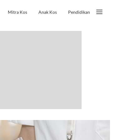
Mitra Kos
Anak Kos
Pendidikan