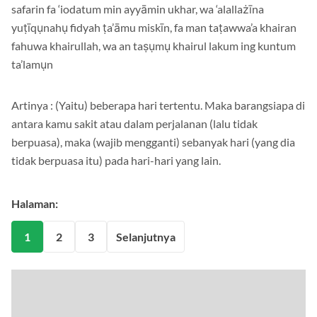
Ayyāmam ma’dụdāt, fa mang kāna mingkum marīḍan au ‘alā
safarin fa ‘iodatum min ayyāmin ukhar, wa ‘alallażīna
yuṭīqụnahụ fidyah ṭa’āmu miskīn, fa man taṭawwa’a khairan
fahuwa khairullah, wa an taṣụmụ khairul lakum ing kuntum
ta’lamụn
Artinya : (Yaitu) beberapa hari tertentu. Maka barangsiapa di
antara kamu sakit atau dalam perjalanan (lalu tidak
berpuasa), maka (wajib mengganti) sebanyak hari (yang dia
tidak berpuasa itu) pada hari-hari yang lain.
Halaman:
1
2
3
Selanjutnya