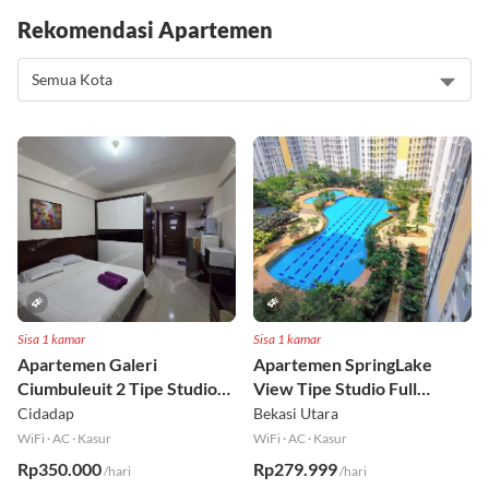
Rekomendasi Apartemen
Sisa 1 kamar
Sisa 1 kamar
Apartemen Galeri
Apartemen SpringLake
Ciumbuleuit 2 Tipe Studio
View Tipe Studio Full
Full Furnished Lt 30
Furnished Lt 2
Cidadap
Bekasi Utara
WiFi
·
AC
·
Kasur
WiFi
·
AC
·
Kasur