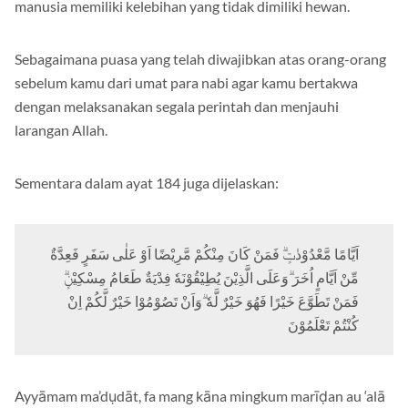
manusia memiliki kelebihan yang tidak dimiliki hewan.
Sebagaimana puasa yang telah diwajibkan atas orang-orang
sebelum kamu dari umat para nabi agar kamu bertakwa
dengan melaksanakan segala perintah dan menjauhi
larangan Allah.
Sementara dalam ayat 184 juga dijelaskan:
اَيَّامًا مَّعْدُوْدٰتٍۗ فَمَنْ كَانَ مِنْكُمْ مَّرِيْضًا اَوْ عَلٰى سَفَرٍ فَعِدَّةٌ
مِّنْ اَيَّامٍ اُخَرَ ۗوَعَلَى الَّذِيْنَ يُطِيْقُوْنَهٗ فِدْيَةٌ طَعَامُ مِسْكِيْنٍۗ
فَمَنْ تَطَوَّعَ خَيْرًا فَهُوَ خَيْرٌ لَّهٗ ۗوَاَنْ تَصُوْمُوْا خَيْرٌ لَّكُمْ اِنْ
كُنْتُمْ تَعْلَمُوْنَ