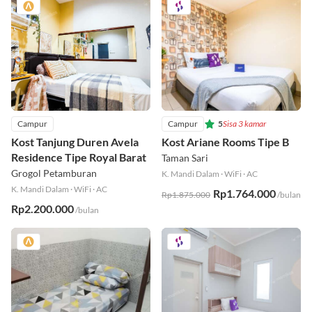
Campur
Campur
5
Sisa 3 kamar
Kost Tanjung Duren Avela
Kost Ariane Rooms Tipe B
Residence Tipe Royal Barat
Taman Sari
Grogol Petamburan
K. Mandi Dalam
·
WiFi
·
AC
K. Mandi Dalam
·
WiFi
·
AC
Rp1.764.000
Rp1.875.000
/bulan
Rp2.200.000
/bulan