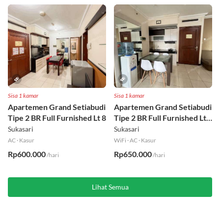
Rp350.000
Rp279.999
/hari
/hari
Sisa 1 kamar
Sisa 1 kamar
Apartemen Grand Setiabudi
Apartemen Grand Setiabudi
Tipe 2 BR Full Furnished Lt 8
Tipe 2 BR Full Furnished Lt
19
Sukasari
Sukasari
AC
·
Kasur
WiFi
·
AC
·
Kasur
Rp600.000
Rp650.000
/hari
/hari
Lihat Semua