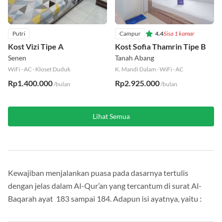
Putri
Campur
4.4
Sisa 1 kamar
Kost Vizi Tipe A
Kost Sofia Thamrin Tipe B
Senen
Tanah Abang
WiFi
·
AC
·
Kloset Duduk
K. Mandi Dalam
·
WiFi
·
AC
Rp1.400.000
Rp2.925.000
/bulan
/bulan
Lihat Semua
Kewajiban menjalankan puasa pada dasarnya tertulis
dengan jelas dalam Al-Qur’an yang tercantum di surat Al-
Baqarah ayat 183 sampai 184. Adapun isi ayatnya, yaitu :