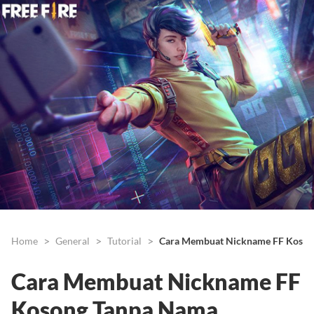
Home
General
Tutorial
Cara Membuat Nickname FF Koson
Cara Membuat Nickname FF
Kosong Tanpa Nama