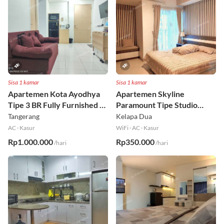
Sisa 1 kamar
Sisa 1 kamar
Apartemen Kota Ayodhya
Apartemen Skyline
Tipe 3 BR Fully Furnished Lt
Paramount Tipe Studio
6
Fully Furnished Lt 8
Tangerang
Kelapa Dua
AC
·
Kasur
WiFi
·
AC
·
Kasur
Rp1.000.000
Rp350.000
/hari
/hari