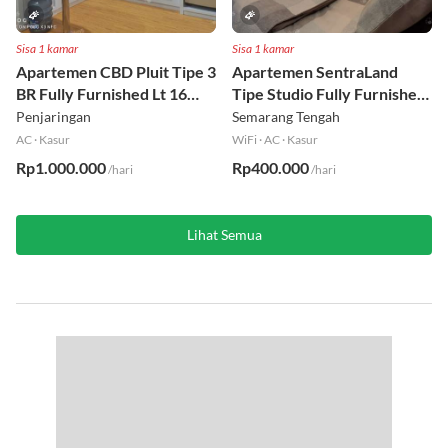
Sisa 1 kamar
Sisa 1 kamar
Apartemen CBD Pluit Tipe 3
Apartemen SentraLand
BR Fully Furnished Lt 16
Tipe Studio Fully Furnished
Utara
Lt 8
Penjaringan
Semarang Tengah
AC
·
Kasur
WiFi
·
AC
·
Kasur
Rp1.000.000
Rp400.000
/hari
/hari
Lihat Semua