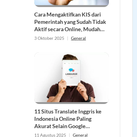
Cara Mengaktifkan KIS dari
Pemerintah yang Sudah Tidak
Aktif secara Online, Mudah
dan Cepat!
3 Oktober 2025
|
General
11 Situs Translate Inggris ke
Indonesia Online Paling
Akurat Selain Google
Translate
11 Agustus 2025
|
General