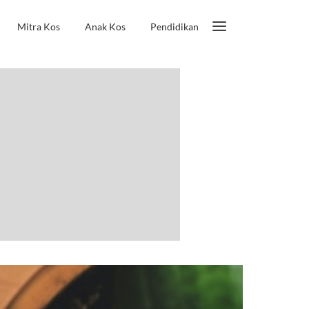
Mitra Kos
Anak Kos
Pendidikan