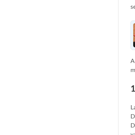
s
A
m
1
L
D
D
y