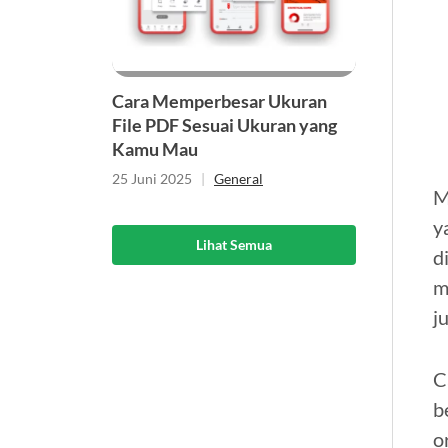
Cara Memperbesar Ukuran
File PDF Sesuai Ukuran yang
Kamu Mau
25 Juni 2025
|
General
M
y
Lihat Semua
d
m
j
C
b
o