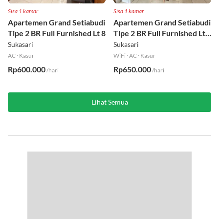
Sisa 1 kamar
Sisa 1 kamar
Apartemen Grand Setiabudi
Apartemen Grand Setiabudi
Tipe 2 BR Full Furnished Lt 8
Tipe 2 BR Full Furnished Lt
19
Sukasari
Sukasari
AC
·
Kasur
WiFi
·
AC
·
Kasur
Rp600.000
Rp650.000
/hari
/hari
Lihat Semua