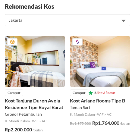
Rekomendasi Kos
Campur
Campur
5
Sisa 3 kamar
Kost Tanjung Duren Avela
Kost Ariane Rooms Tipe B
Residence Tipe Royal Barat
Taman Sari
Grogol Petamburan
K. Mandi Dalam
·
WiFi
·
AC
K. Mandi Dalam
·
WiFi
·
AC
Rp1.764.000
Rp1.875.000
/bulan