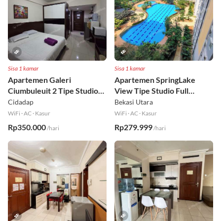
Sisa 1 kamar
Sisa 1 kamar
Apartemen Galeri
Apartemen SpringLake
Ciumbuleuit 2 Tipe Studio
View Tipe Studio Full
Full Furnished Lt 30
Furnished Lt 2
Cidadap
Bekasi Utara
WiFi
·
AC
·
Kasur
WiFi
·
AC
·
Kasur
Rp350.000
Rp279.999
/hari
/hari