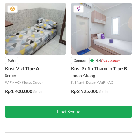
Rp2.200.000
/bulan
Putri
Campur
4.4
Sisa 1 kamar
Kost Vizi Tipe A
Kost Sofia Thamrin Tipe B
Senen
Tanah Abang
WiFi
·
AC
·
Kloset Duduk
K. Mandi Dalam
·
WiFi
·
AC
Rp1.400.000
Rp2.925.000
/bulan
/bulan
Lihat Semua