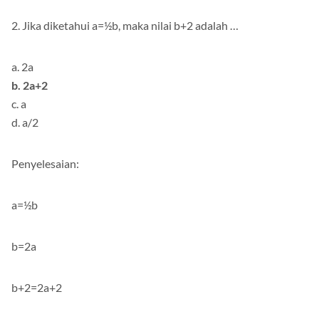
2. Jika diketahui a=½b, maka nilai b+2 adalah …
a. 2a
b. 2a+2
c. a
d. a/2
Penyelesaian:
a=½b
b=2a
b+2=2a+2