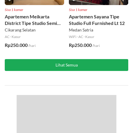
Sisa 1 kamar
Sisa 1 kamar
Apartemen Meikarta
Apartemen Sayana Tipe
District Tipe Studio Semi
Studio Full Furnished Lt 12
Furnished Lt 1
Cikarang Selatan
Medan Satria
AC
·
Kasur
WiFi
·
AC
·
Kasur
Rp250.000
Rp250.000
/hari
/hari
Lihat Semua