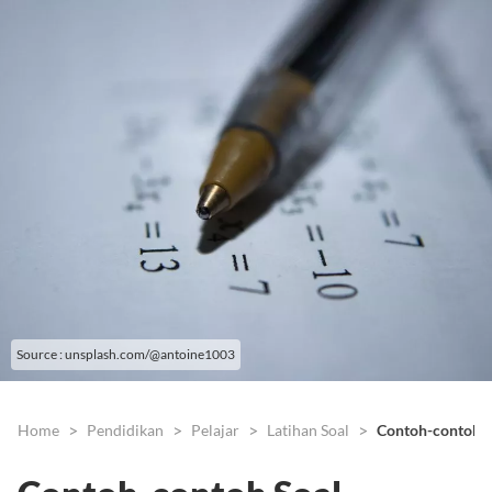
Source : unsplash.com/@antoine1003
Home
Pendidikan
Pelajar
Latihan Soal
Contoh-contoh S