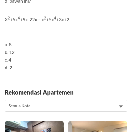
di bawah ini?
2
4
2
4
X
+5x
+9x-22x = x
+5x
+3x+2
a. 8
b. 12
c. 4
d. 2
Rekomendasi Apartemen