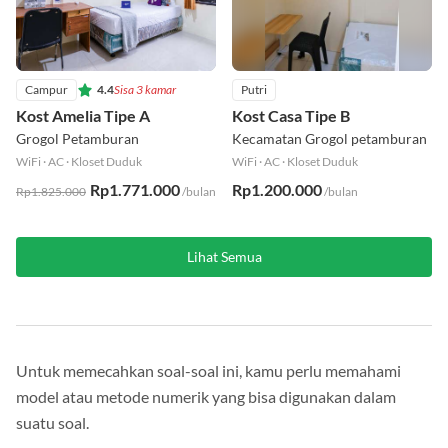
Campur
4.4
Sisa 3 kamar
Putri
Kost Amelia Tipe A
Kost Casa Tipe B
Grogol Petamburan
Kecamatan Grogol petamburan
WiFi
·
AC
·
Kloset Duduk
WiFi
·
AC
·
Kloset Duduk
Rp1.771.000
Rp1.200.000
Rp1.825.000
/bulan
/bulan
Lihat Semua
Untuk memecahkan soal-soal ini, kamu perlu memahami
model atau metode numerik yang bisa digunakan dalam
suatu soal.