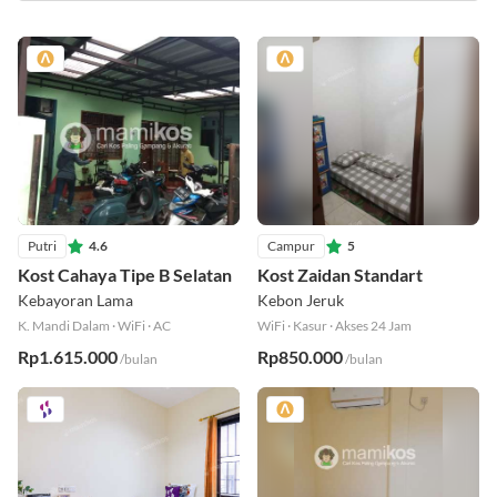
Putri
4.6
Campur
5
Kost Cahaya Tipe B Selatan
Kost Zaidan Standart
Kebayoran Lama
Kebon Jeruk
K. Mandi Dalam
·
WiFi
·
AC
WiFi
·
Kasur
·
Akses 24 Jam
Rp1.615.000
Rp850.000
/bulan
/bulan