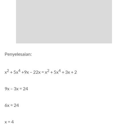
Penyelesaian:
2
4
2
4
x
+ 5x
+9x – 22x = x
+ 5x
+ 3x + 2
9x – 3x = 24
6x = 24
x = 4