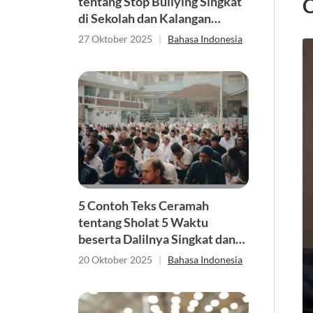
tentang Stop Bullying Singkat
C
di Sekolah dan Kalangan
Remaja
27 Oktober 2025
|
Bahasa Indonesia
5 Contoh Teks Ceramah
tentang Sholat 5 Waktu
beserta Dalilnya Singkat dan
Lucu tapi Bermakna
20 Oktober 2025
|
Bahasa Indonesia