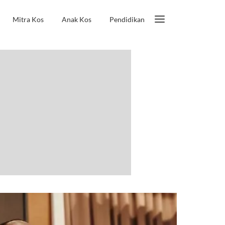
Mitra Kos
Anak Kos
Pendidikan