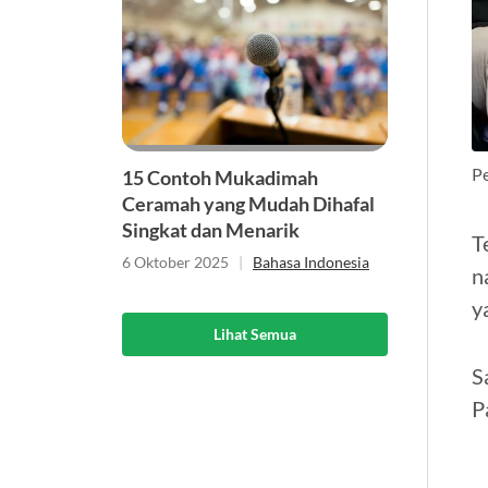
Pe
15 Contoh Mukadimah
Ceramah yang Mudah Dihafal
Singkat dan Menarik
T
6 Oktober 2025
|
Bahasa Indonesia
n
y
Lihat Semua
S
P