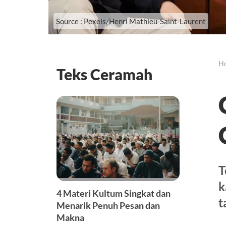
Source : Pexels/Henri Mathieu-Saint-Laurent
H
Teks Ceramah
T
k
4 Materi Kultum Singkat dan
t
Menarik Penuh Pesan dan
Makna