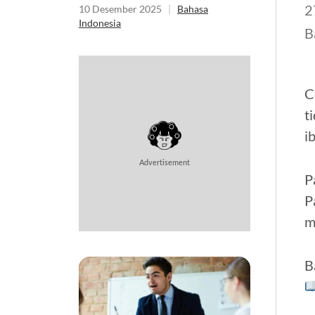
2
10 Desember 2025
|
Bahasa
Indonesia
B
C
t
i
Advertisement
P
P
m
B