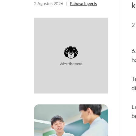
k
2 Agustus 2026
|
Bahasa Inggris
2
6
b
Advertisement
T
d
L
b