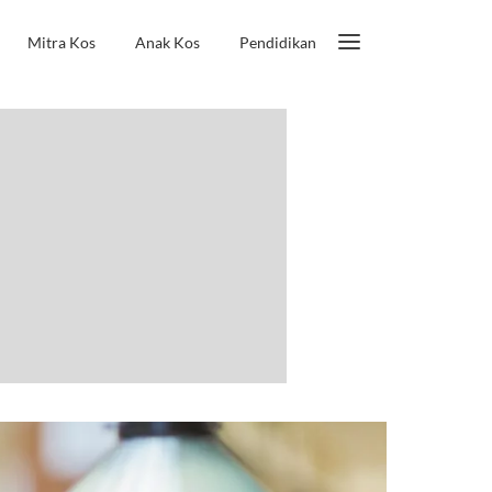
Mitra Kos
Anak Kos
Pendidikan