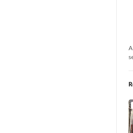
A
s
R