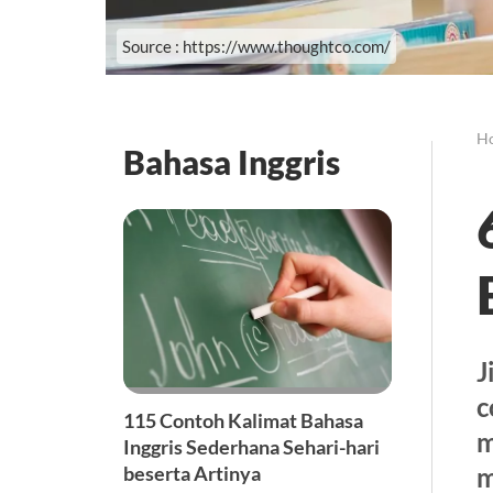
Source : https://www.thoughtco.com/
H
Bahasa Inggris
J
c
115 Contoh Kalimat Bahasa
m
Inggris Sederhana Sehari-hari
m
beserta Artinya