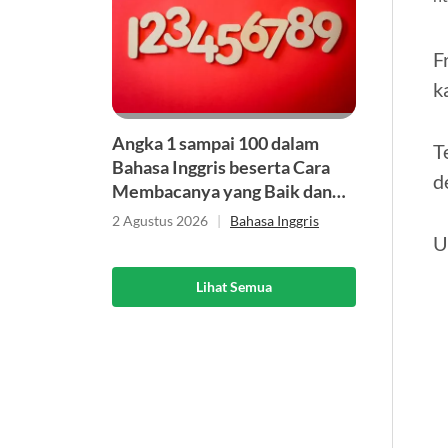
F
k
Angka 1 sampai 100 dalam
T
Bahasa Inggris beserta Cara
d
Membacanya yang Baik dan
Benar
2 Agustus 2026
|
Bahasa Inggris
U
Lihat Semua