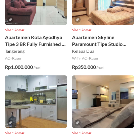
Sisa 1 kamar
Sisa 1 kamar
Apartemen Kota Ayodhya
Apartemen Skyline
Tipe 3 BR Fully Furnished Lt
Paramount Tipe Studio
6
Fully Furnished Lt 8
Tangerang
Kelapa Dua
AC
·
Kasur
WiFi
·
AC
·
Kasur
Rp1.000.000
Rp350.000
/hari
/hari
Sisa 1 kamar
Sisa 1 kamar