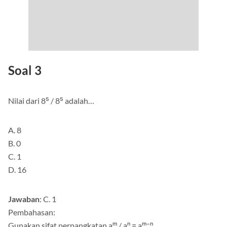
Soal 3
Nilai dari 8⁵ / 8⁵ adalah…
A. 8
B. 0
C. 1
D. 16
Jawaban
: C. 1
Pembahasan:
Gunakan sifat perpangkatan aᵐ / aⁿ = aᵐ⁻ⁿ