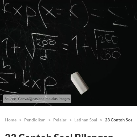
Source : Canva/@casiana-malaias-images
Home
Pendidikan
Pelajar
Latihan Soal
23 Contoh Soal 