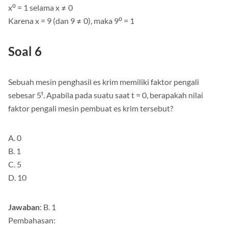
x⁰ = 1 selama x ≠ 0
Karena x = 9 (dan 9 ≠ 0), maka 9⁰ = 1
Soal 6
Sebuah mesin penghasil es krim memiliki faktor pengali
sebesar 5ᵗ. Apabila pada suatu saat t = 0, berapakah nilai
faktor pengali mesin pembuat es krim tersebut?
A. 0
B. 1
C. 5
D. 10
Jawaban
: B. 1
Pembahasan: