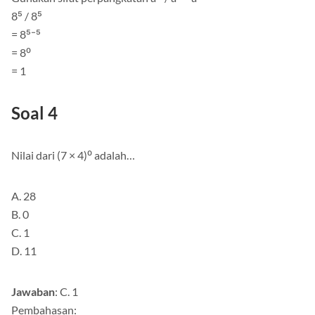
8⁵ / 8⁵
= 8⁵⁻⁵
= 8⁰
= 1
Soal 4
Nilai dari (7 × 4)⁰ adalah…
A. 28
B. 0
C. 1
D. 11
Jawaban
: C. 1
Pembahasan: