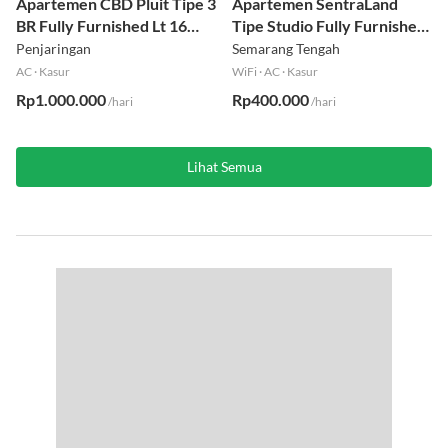
Apartemen CBD Pluit Tipe 3
Apartemen SentraLand
BR Fully Furnished Lt 16
Tipe Studio Fully Furnished
Utara
Lt 8
Penjaringan
Semarang Tengah
AC
·
Kasur
WiFi
·
AC
·
Kasur
Rp1.000.000
Rp400.000
/hari
/hari
Lihat Semua