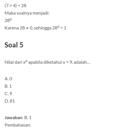
(7 × 4) = 28
Maka soalnya menjadi:
28⁰
Karena 28 ≠ 0, sehingga 28⁰ = 1
Soal 5
Nilai dari x⁰ apabila diketahui x = 9, adalah…
A. 0
B. 1
C. 9
D. 81
Jawaban
: B. 1
Pembahasan: