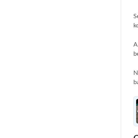
S
k
A
b
N
b
C