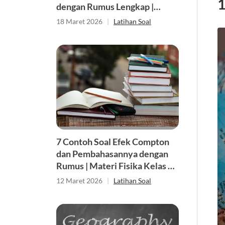
1
dengan Rumus Lengkap |
Matematika Kelas 12 SMA
18 Maret 2026
|
Latihan Soal
7 Contoh Soal Efek Compton
dan Pembahasannya dengan
Rumus | Materi Fisika Kelas 12
SMA
12 Maret 2026
|
Latihan Soal