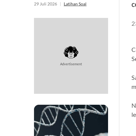
Essay
c
29 Juli 2026
|
Latihan Soal
2
C
S
Advertisement
S
m
N
l