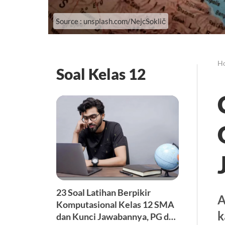
Source : unsplash.com/NejcSoklič
H
Soal Kelas 12
23 Soal Latihan Berpikir
A
Komputasional Kelas 12 SMA
k
dan Kunci Jawabannya, PG dan