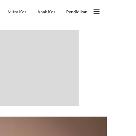
Mitra Kos
Anak Kos
Pendidikan