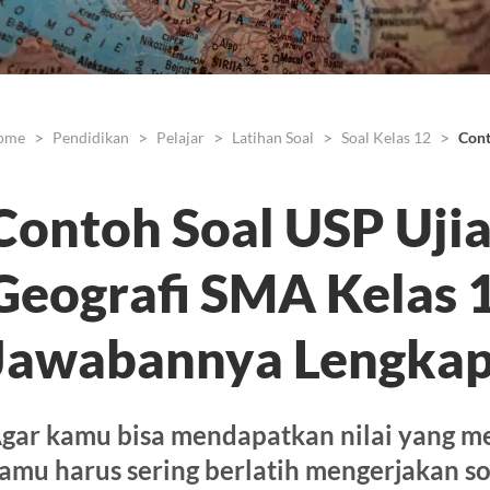
ome
Pendidikan
Pelajar
Latihan Soal
Soal Kelas 12
Cont
Contoh Soal USP Uji
Geografi SMA Kelas 
Jawabannya Lengkap
gar kamu bisa mendapatkan nilai yang m
amu harus sering berlatih mengerjakan s