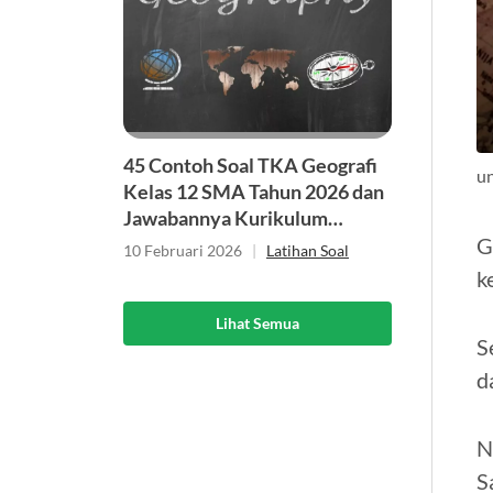
45 Contoh Soal TKA Geografi
u
Kelas 12 SMA Tahun 2026 dan
Jawabannya Kurikulum
G
Merdeka
10 Februari 2026
|
Latihan Soal
k
Lihat Semua
S
d
N
S