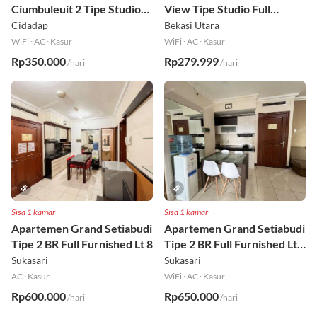
Apartemen Galeri
Apartemen SpringLake
Ciumbuleuit 2 Tipe Studio
View Tipe Studio Full
Full Furnished Lt 30
Furnished Lt 2
Cidadap
Bekasi Utara
WiFi
·
AC
·
Kasur
WiFi
·
AC
·
Kasur
Rp350.000
Rp279.999
/hari
/hari
Sisa 1 kamar
Sisa 1 kamar
Apartemen Grand Setiabudi
Apartemen Grand Setiabudi
Tipe 2 BR Full Furnished Lt 8
Tipe 2 BR Full Furnished Lt
19
Sukasari
Sukasari
AC
·
Kasur
WiFi
·
AC
·
Kasur
Rp600.000
Rp650.000
/hari
/hari