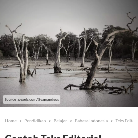
Source : pexels.com/@samandgos
Home
Pendidikan
Pelajar
Bahasa Indonesia
Teks Editori