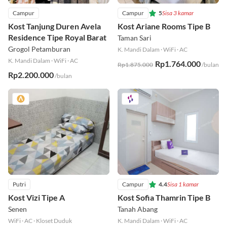
Campur
Campur
5
Sisa 3 kamar
Kost Tanjung Duren Avela
Kost Ariane Rooms Tipe B
Residence Tipe Royal Barat
Taman Sari
Grogol Petamburan
K. Mandi Dalam
·
WiFi
·
AC
K. Mandi Dalam
·
WiFi
·
AC
Rp1.764.000
Rp1.875.000
/bulan
Rp2.200.000
/bulan
Putri
Campur
4.4
Sisa 1 kamar
Kost Vizi Tipe A
Kost Sofia Thamrin Tipe B
Senen
Tanah Abang