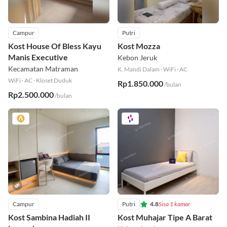
Campur
Putri
Kost House Of Bless Kayu
Kost Mozza
Manis Executive
Kebon Jeruk
Kecamatan Matraman
K. Mandi Dalam
·
WiFi
·
AC
WiFi
·
AC
·
Kloset Duduk
Rp1.850.000
/bulan
Rp2.500.000
/bulan
Campur
Putri
4.8
Sisa 1 kamar
Kost Sambina Hadiah II
Kost Muhajar Tipe A Barat