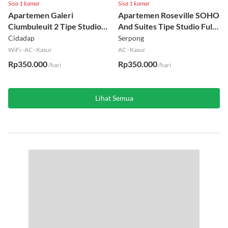
Sisa 1 kamar
Sisa 1 kamar
Apartemen Galeri
Apartemen Roseville SOHO
Ciumbuleuit 2 Tipe Studio
And Suites Tipe Studio Full
Full Furnished Lt 30
Furnished Lt 16
Cidadap
Serpong
WiFi
·
AC
·
Kasur
AC
·
Kasur
Rp350.000
Rp350.000
/hari
/hari
Lihat Semua