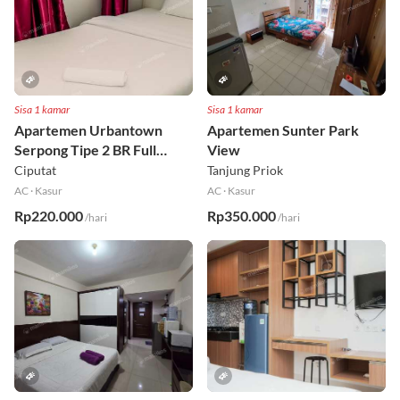
Sisa 1 kamar
Sisa 1 kamar
Apartemen Urbantown
Apartemen Sunter Park
Serpong Tipe 2 BR Full
View
Furnished Lt 17 Selatan
Ciputat
Tanjung Priok
AC
·
Kasur
AC
·
Kasur
Rp220.000
Rp350.000
/hari
/hari