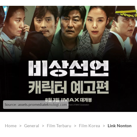
Source : assets.promediateknologi.com
Home
General
Film Terbaru
Film Korea
Link Nonton da