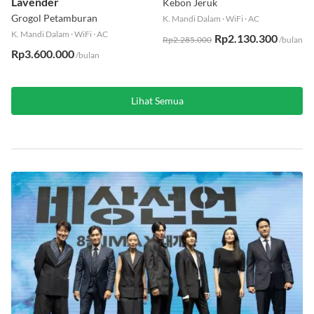
Lavender
Kebon Jeruk
Grogol Petamburan
K. Mandi Dalam
·
WiFi
·
AC
K. Mandi Dalam
·
WiFi
·
AC
Rp2.130.300
Rp2.285.000
/bulan
Rp3.600.000
/bulan
Lihat Semua