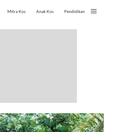
Mitra Kos
Anak Kos
Pendidikan