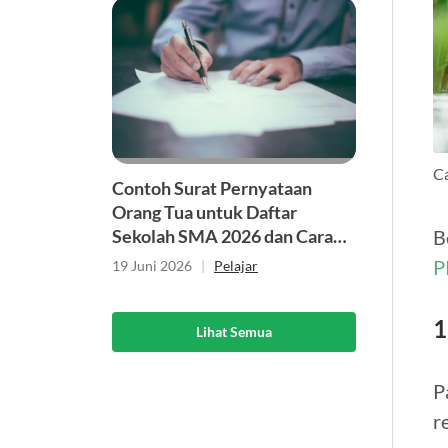
C
Contoh Surat Pernyataan
Orang Tua untuk Daftar
B
Sekolah SMA 2026 dan Cara
Membuatnya
P
19 Juni 2026
|
Pelajar
1
Lihat Semua
P
r