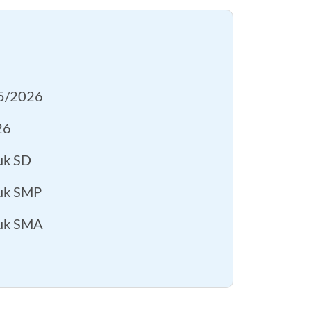
B
25/2026
26
uk SD
uk SMP
tuk SMA