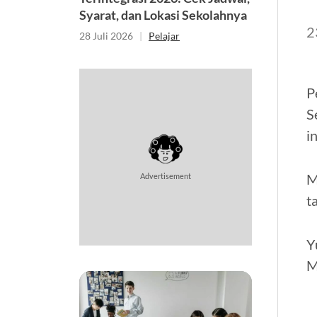
Syarat, dan Lokasi Sekolahnya
2
28 Juli 2026
|
Pelajar
P
S
i
M
Advertisement
t
Y
M