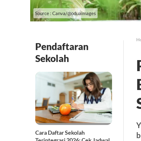
Source : Canva/@oduaimages
H
Pendaftaran
Sekolah
Y
Cara Daftar Sekolah
b
Terintegrasi 2026: Cek Jadwal,