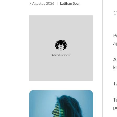
Matematika
7 Agustus 2026
|
Latihan Soal
1
P
a
Advertisement
A
k
T
T
p