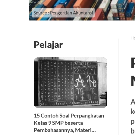
Source : Pengertian Akuntansi
H
Pelajar
A
k
15 Contoh Soal Perpangkatan
p
Kelas 9 SMP beserta
b
Pembahasannya, Materi