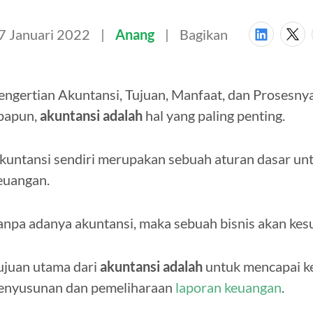
7 Januari 2022
Anang
Bagikan
engertian Akuntansi, Tujuan, Manfaat, dan Prosesny
papun,
akuntansi adalah
hal yang paling penting.
kuntansi sendiri merupakan sebuah aturan dasar u
euangan.
anpa adanya akuntansi, maka sebuah bisnis akan kesu
ujuan utama dari
akuntansi adalah
untuk mencapai k
enyusunan dan pemeliharaan
laporan keuangan
.