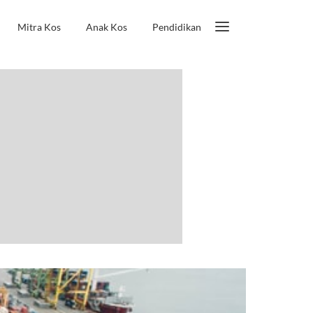
Mitra Kos
Anak Kos
Pendidikan