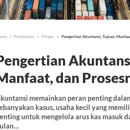
ome
Pendidikan
Pelajar
Pengertian Akuntansi, Tujuan, Manfaa
Pengertian Akuntansi
Manfaat, dan Proses
kuntansi memainkan peran penting dala
ebanyakan kasus, usaha kecil yang memili
enting untuk mengelola arus kas masuk d
ulan…