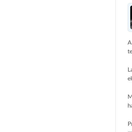
A
t
L
e
M
h
P