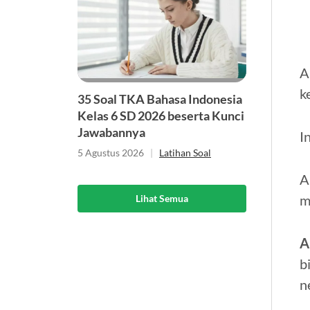
A
k
35 Soal TKA Bahasa Indonesia
Kelas 6 SD 2026 beserta Kunci
Jawabannya
I
5 Agustus 2026
|
Latihan Soal
A
m
Lihat Semua
A
b
n