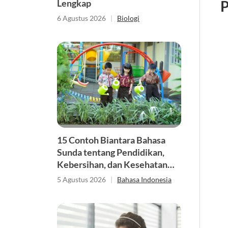
P
Lengkap
6 Agustus 2026
|
Biologi
15 Contoh Biantara Bahasa
Sunda tentang Pendidikan,
Kebersihan, dan Kesehatan
Singkat
5 Agustus 2026
|
Bahasa Indonesia