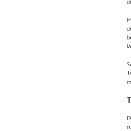
d
M
d
b
l
S
J
m
T
D
r