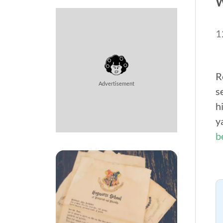
W
1
R
Advertisement
s
h
y
b