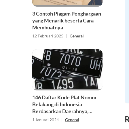
3 Contoh Piagam Penghargaan
yang Menarik beserta Cara
Membuatnya
12 Februari 2025
|
General
146 Daftar Kode Plat Nomor
Belakang di Indonesia
Berdasarkan Daerahnya,
R
Lengkap dengan Arti dan
1 Januari 2024
|
General
Fungsinya