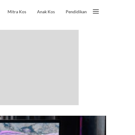
Mitra Kos
Anak Kos
Pendidikan