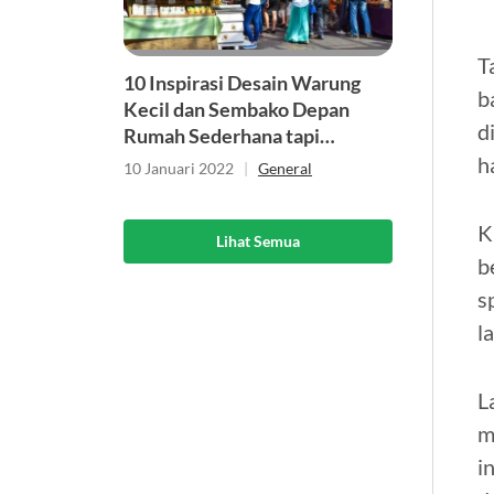
T
10 Inspirasi Desain Warung
b
Kecil dan Sembako Depan
d
Rumah Sederhana tapi
Menarik
h
10 Januari 2022
|
General
K
Lihat Semua
b
s
l
L
m
i