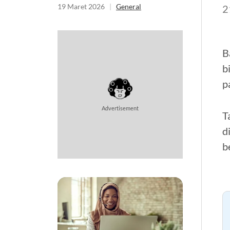
19 Maret 2026
|
General
2
B
b
p
Advertisement
T
d
b