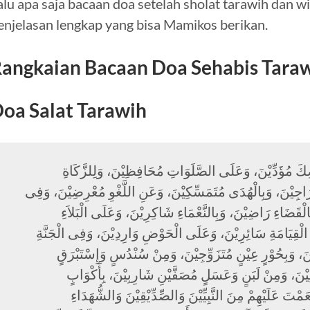
alu apa saja bacaan doa setelah sholat tarawih dan wi
enjelasan lengkap yang bisa Mamikos berikan.
angkaian Bacaan Doa Sehabis Taraw
oa Salat Tarawih
َائِضِكَ مُؤَدِّيْنَ، وَعَلَى الصَّلَوَاتِ مُحَافِظِيْنَ، وَلِلزَّكَاةِ
 رَاجِيْنَ، وَبِالْهُدَى مُتَمَسِّكِيْنَ، وَعَنِ اللَّغْوِ مُعْرِضِيْنَ، وَفِى
ِالْقَضَاءِ رَاضِيْنَ، وَبِالنَّعْمَاءِ شَاكِرِيْنَ، وَعَلَى الْبَلاَءِ
َ الْقِيَامَةِ سَائِرِيْنَ، وَعَلَى الْحَوْضِ وَارِدِيْنَ، وَفِى الْجَنَّةِ
َ، وَبِحُوْرٍ عِيْنٍ مُتَزَوِّجِيْنَ، وَمِنْ سُنْدُسٍ وَإِسْتَبْرَقٍ
ِلِيْنَ، وَمِنْ لَبَنٍ وَعَسَلٍ مُصَفَّيْنِ شَارِبِيْنَ، بِأَكْوَابٍ
َمْتَ عَلَيْهِمْ مِنَ النَّبِيِّيْنَ وَالصِّدِّيْقِيْنَ وَالشُّهَدَاءِ