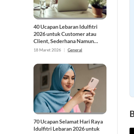
40 Ucapan Lebaran Idulfitri
2026 untuk Customer atau
Client, Sederhana Namun
Penuh Makna
18 Maret 2026
|
General
B
70 Ucapan Selamat Hari Raya
Idulfitri Lebaran 2026 untuk