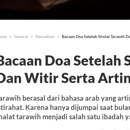
ome
General
Ramadhan
Bacaan Doa Setelah Sholat Tarawih Da
Bacaan Doa Setelah 
Dan Witir Serta Arti
arawih berasal dari bahasa arab yang art
stirahat. Karena hanya dijumpai saat bul
halat tarawih menjadi salah satu ibadah y