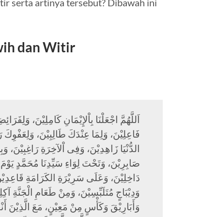
tir serta artinya tersebut? Dibawah ini
ih dan Witir
اَللَّهُمَّ اجْعَلْنَا بِاْلإِيْمَانِ كَامِلِيْنَ، وَلِفَر
فَاعِلِيْنَ، وَلِمَا عِنْدَكَ طَالِبِيْنَ، وَلِعَفْوِكَ
الدُّنْيَا زَاهِدِيْنَ، وَفِى اْلآخِرَةِ رَاغِبِيْنَ، وَب
صَابِرِيْنَ، وَتَحْتَ لِوَاءِ سَيِّدِنَا مُحَمَّدٍ يَوْم
دَاخِلِيْنَ، وَعَلَى سَرِيْرَةِ الكَرَامَةِ قَاعِدِيْن
وَدِيْبَاجٍ مُتَلَبِّسِيْنَ، وَمِنْ طَعَامِ الْجَنَّةِ آك
وَأَبَارِيْقَ وَكَأْسٍ مِنْ مَعِيْنٍ، مَعَ الَّذِيْنَ أَنْع