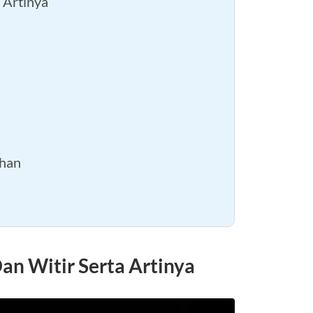
 Artinya
dhan
an Witir Serta Artinya