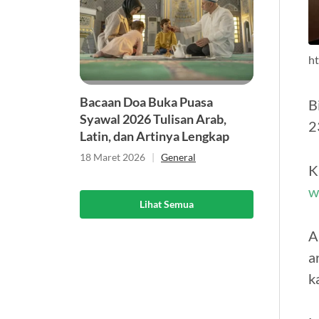
h
Bacaan Doa Buka Puasa
B
Syawal 2026 Tulisan Arab,
2
Latin, dan Artinya Lengkap
18 Maret 2026
|
General
K
w
Lihat Semua
A
a
k