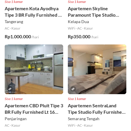
Sisa 1 kamar
Sisa 1 kamar
Apartemen Kota Ayodhya
Apartemen Skyline
Tipe 3 BR Fully Furnished Lt
Paramount Tipe Studio
6
Fully Furnished Lt 8
Tangerang
Kelapa Dua
AC
·
Kasur
WiFi
·
AC
·
Kasur
Rp1.000.000
Rp350.000
/hari
/hari
Sisa 1 kamar
Sisa 1 kamar
Apartemen CBD Pluit Tipe 3
Apartemen SentraLand
BR Fully Furnished Lt 16
Tipe Studio Fully Furnished
Utara
Lt 8
Penjaringan
Semarang Tengah
AC
·
Kasur
WiFi
·
AC
·
Kasur