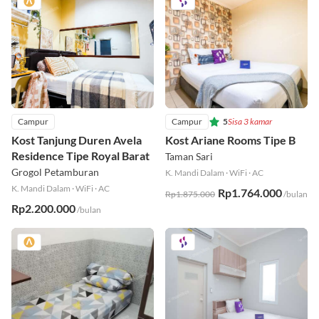
Campur
Campur
5
Sisa 3 kamar
Kost Tanjung Duren Avela
Kost Ariane Rooms Tipe B
Residence Tipe Royal Barat
Taman Sari
Grogol Petamburan
K. Mandi Dalam
·
WiFi
·
AC
K. Mandi Dalam
·
WiFi
·
AC
Rp1.764.000
Rp1.875.000
/bulan
Rp2.200.000
/bulan