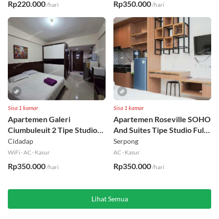
Rp220.000
Rp350.000
/hari
/hari
Sisa 1 kamar
Sisa 1 kamar
Apartemen Galeri
Apartemen Roseville SOHO
Ciumbuleuit 2 Tipe Studio
And Suites Tipe Studio Full
Full Furnished Lt 30
Furnished Lt 16
Cidadap
Serpong
WiFi
·
AC
·
Kasur
AC
·
Kasur
Rp350.000
Rp350.000
/hari
/hari
Lihat Semua