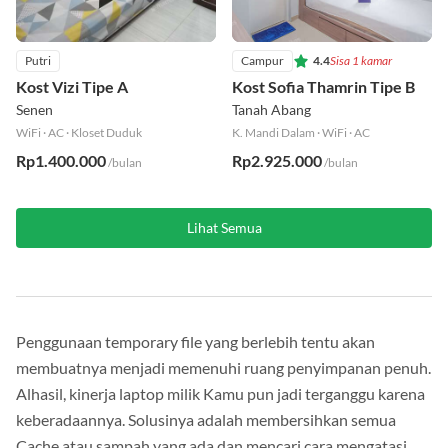
Putri
Campur
4.4
Sisa 1 kamar
Kost Vizi Tipe A
Kost Sofia Thamrin Tipe B
Senen
Tanah Abang
WiFi
·
AC
·
Kloset Duduk
K. Mandi Dalam
·
WiFi
·
AC
Rp1.400.000
Rp2.925.000
/bulan
/bulan
Lihat Semua
Penggunaan temporary file yang berlebih tentu akan
membuatnya menjadi memenuhi ruang penyimpanan penuh.
Alhasil, kinerja laptop milik Kamu pun jadi terganggu karena
keberadaannya. Solusinya adalah membersihkan semua