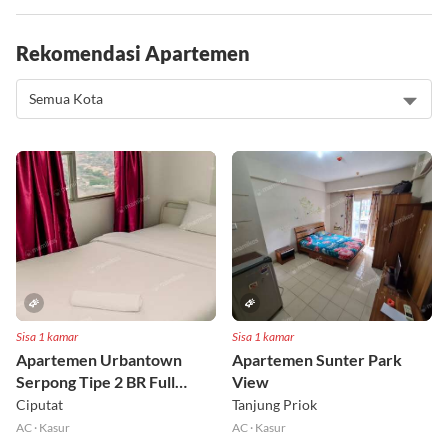
Rekomendasi Apartemen
Sisa 1 kamar
Sisa 1 kamar
Apartemen Urbantown
Apartemen Sunter Park
Serpong Tipe 2 BR Full
View
Furnished Lt 17 Selatan
Ciputat
Tanjung Priok
AC
·
Kasur
AC
·
Kasur