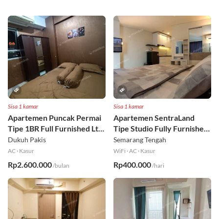
Sisa 1 kamar
Sisa 1 kamar
Apartemen Puncak Permai
Apartemen SentraLand
Tipe 1BR Full Furnished Lt
Tipe Studio Fully Furnished
18
Lt 8
Dukuh Pakis
Semarang Tengah
AC
·
Kasur
WiFi
·
AC
·
Kasur
Rp2.600.000
Rp400.000
/bulan
/hari