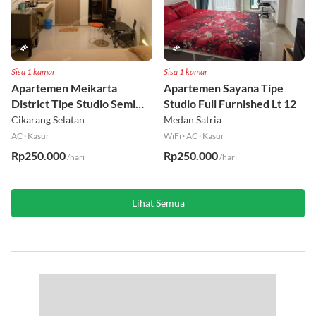
Sisa 1 kamar
Sisa 1 kamar
Apartemen Meikarta
Apartemen Sayana Tipe
District Tipe Studio Semi
Studio Full Furnished Lt 12
Furnished Lt 1
Cikarang Selatan
Medan Satria
AC
·
Kasur
WiFi
·
AC
·
Kasur
Rp250.000
Rp250.000
/hari
/hari
Lihat Semua