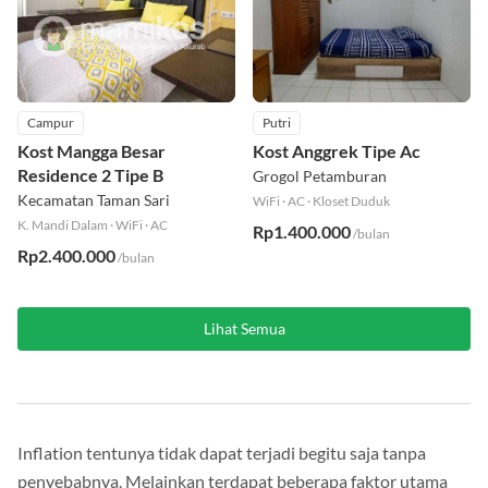
Campur
Putri
Kost Mangga Besar
Kost Anggrek Tipe Ac
Residence 2 Tipe B
Grogol Petamburan
Kecamatan Taman Sari
WiFi
·
AC
·
Kloset Duduk
K. Mandi Dalam
·
WiFi
·
AC
Rp1.400.000
/bulan
Rp2.400.000
/bulan
Lihat Semua
Inflation tentunya tidak dapat terjadi begitu saja tanpa
penyebabnya. Melainkan terdapat beberapa faktor utama