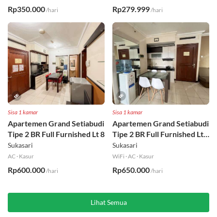
Rp350.000
Rp279.999
/hari
/hari
Sisa 1 kamar
Sisa 1 kamar
Apartemen Grand Setiabudi
Apartemen Grand Setiabudi
Tipe 2 BR Full Furnished Lt 8
Tipe 2 BR Full Furnished Lt
19
Sukasari
Sukasari
AC
·
Kasur
WiFi
·
AC
·
Kasur
Rp600.000
Rp650.000
/hari
/hari
Lihat Semua