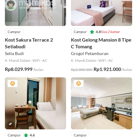
Campur
Campur
4.8
Sisa 2 kamar
Kost Sakura Terrace 2
Kost Gelong Mansion 8 Tipe
Setiabudi
C Tomang
Setia Budi
Grogol Petamburan
K. Mandi Dalam
·
WiFi
·
AC
K. Mandi Dalam
·
WiFi
·
AC
Rp8.029.999
Rp1.921.000
/bulan
Rp2.000.000
/bulan
Campur
4.6
Campur