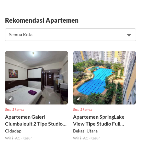
Rekomendasi Apartemen
Sisa 1 kamar
Sisa 1 kamar
Apartemen Galeri
Apartemen SpringLake
Ciumbuleuit 2 Tipe Studio
View Tipe Studio Full
Full Furnished Lt 30
Furnished Lt 2
Cidadap
Bekasi Utara
WiFi
·
AC
·
Kasur
WiFi
·
AC
·
Kasur