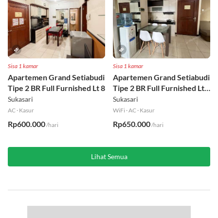
Sisa 1 kamar
Sisa 1 kamar
Apartemen Grand Setiabudi
Apartemen Grand Setiabudi
Tipe 2 BR Full Furnished Lt 8
Tipe 2 BR Full Furnished Lt
19
Sukasari
Sukasari
AC
·
Kasur
WiFi
·
AC
·
Kasur
Rp600.000
Rp650.000
/hari
/hari
Lihat Semua