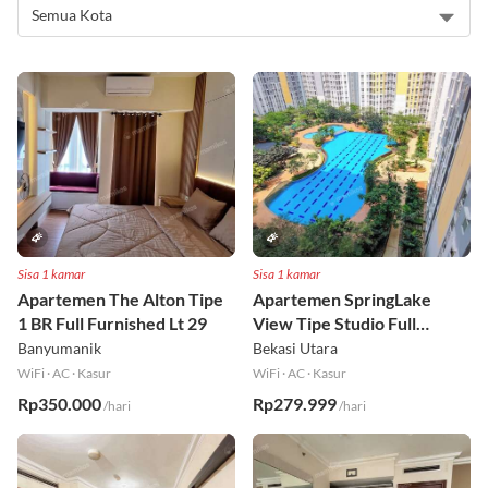
Sisa 1 kamar
Sisa 1 kamar
Apartemen The Alton Tipe
Apartemen SpringLake
1 BR Full Furnished Lt 29
View Tipe Studio Full
Furnished Lt 2
Banyumanik
Bekasi Utara
WiFi
·
AC
·
Kasur
WiFi
·
AC
·
Kasur
Rp350.000
Rp279.999
/hari
/hari