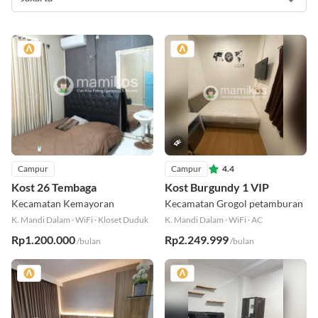
Campur
Campur
4.4
Kost 26 Tembaga
Kost Burgundy 1 VIP
Kecamatan Kemayoran
Kecamatan Grogol petamburan
K. Mandi Dalam
·
WiFi
·
Kloset Duduk
K. Mandi Dalam
·
WiFi
·
AC
Rp1.200.000
Rp2.249.999
/bulan
/bulan