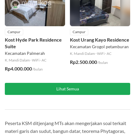
Campur
Campur
Kost Hyde Park Residence
Kost Urang Kayo Residence
Suite
Kecamatan Grogol petamburan
Kecamatan Palmerah
K. Mandi Dalam
·
WiFi
·
AC
K. Mandi Dalam
·
WiFi
·
AC
Rp2.500.000
/bulan
Rp4.000.000
/bulan
Lihat Semua
Peserta KSM ditjenjang MTs akan mengerjakan soal terkait
materi garis dan sudut, bangun datar, teorema Phytagoras,