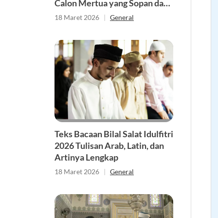
Calon Mertua yang Sopan dan
Berkesan
18 Maret 2026
|
General
Teks Bacaan Bilal Salat Idulfitri
2026 Tulisan Arab, Latin, dan
Artinya Lengkap
18 Maret 2026
|
General