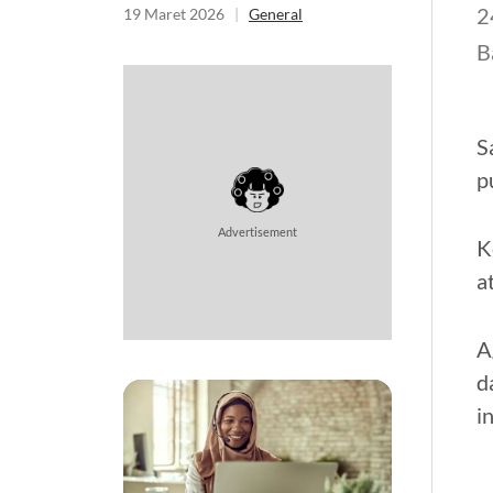
2
19 Maret 2026
|
General
B
S
p
Advertisement
K
a
A
d
i