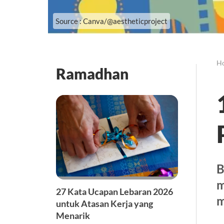
Source : Canva/@aestheticproject
H
Ramadhan
B
m
27 Kata Ucapan Lebaran 2026
m
untuk Atasan Kerja yang
Menarik