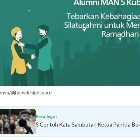
anva/@hapsdesignspace
Baca Juga :
5 Contoh Kata Sambutan Ketua Panitia B