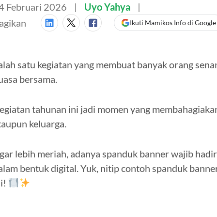
4 Februari 2026
Uyo Yahya
agikan
Ikuti Mamikos Info di Google
alah satu kegiatan yang membuat banyak orang sen
uasa bersama.
egiatan tahunan ini jadi momen yang membahagiaka
taupun keluarga.
gar lebih meriah, adanya spanduk banner wajib hadi
alam bentuk digital. Yuk, nitip contoh spanduk banne
ni!