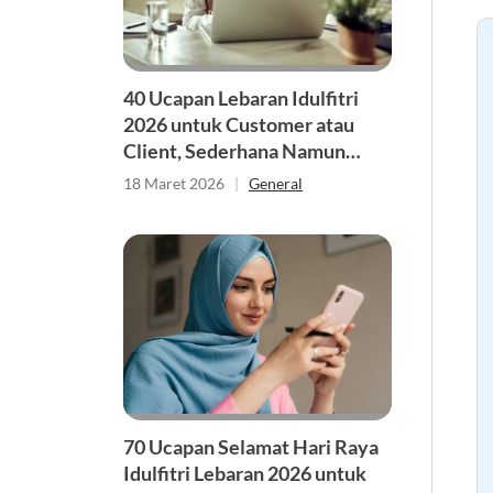
40 Ucapan Lebaran Idulfitri
2026 untuk Customer atau
Client, Sederhana Namun
Penuh Makna
18 Maret 2026
|
General
70 Ucapan Selamat Hari Raya
Idulfitri Lebaran 2026 untuk