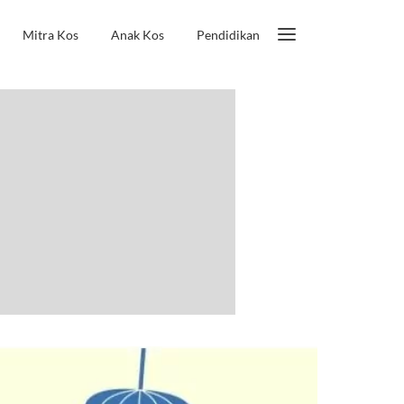
Mitra Kos
Anak Kos
Pendidikan