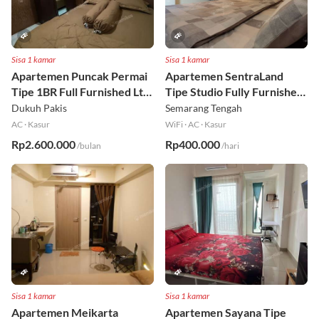
Sisa 1 kamar
Sisa 1 kamar
Apartemen Puncak Permai
Apartemen SentraLand
Tipe 1BR Full Furnished Lt
Tipe Studio Fully Furnished
18
Lt 8
Dukuh Pakis
Semarang Tengah
AC
·
Kasur
WiFi
·
AC
·
Kasur
Rp2.600.000
Rp400.000
/bulan
/hari
Sisa 1 kamar
Sisa 1 kamar
Apartemen Meikarta
Apartemen Sayana Tipe