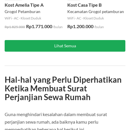
Kost Amelia Tipe A
Kost Casa Tipe B
Grogol Petamburan
Kecamatan Grogol petamburan
WiFi
·
AC
·
Kloset Duduk
WiFi
·
AC
·
Kloset Duduk
Rp1.771.000
Rp1.200.000
Rp1.825.000
/bulan
/bulan
Lihat Semua
Hal-hal yang Perlu Diperhatikan
Ketika Membuat Surat
Perjanjian Sewa Rumah
Guna menghindari kesalahan dalam membuat surat
perjanjian sewa rumah, ada baiknya kamu perlu
memperhatikan beberapa hal berikut ini.