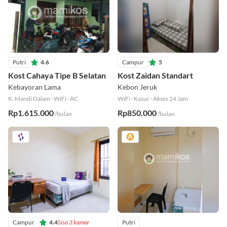
Putri
4.6
Campur
5
Kost Cahaya Tipe B Selatan
Kost Zaidan Standart
Kebayoran Lama
Kebon Jeruk
K. Mandi Dalam
·
WiFi
·
AC
WiFi
·
Kasur
·
Akses 24 Jam
Rp1.615.000
Rp850.000
/bulan
/bulan
Campur
4.4
Sisa 3 kamar
Putri