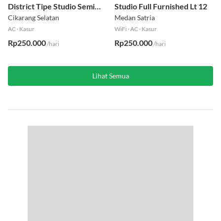
District Tipe Studio Semi
Studio Full Furnished Lt 12
Furnished Lt 1
Cikarang Selatan
Medan Satria
AC
·
Kasur
WiFi
·
AC
·
Kasur
Rp250.000
Rp250.000
/hari
/hari
Lihat Semua