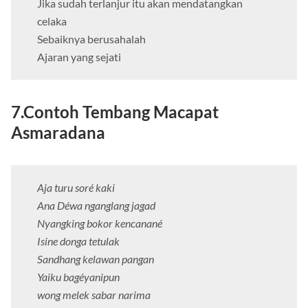
Jika sudah terlanjur itu akan mendatangkan
celaka
Sebaiknya berusahalah
Ajaran yang sejati
7.
Contoh Tembang Macapat
Asmaradana
Aja turu soré kaki
Ana Déwa nganglang jagad
Nyangking bokor kencanané
Isine donga tetulak
Sandhang kelawan pangan
Yaiku bagéyanipun
wong melek sabar narima