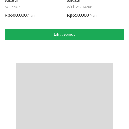
Sukasari
Sukasari
AC
·
Kasur
WiFi
·
AC
·
Kasur
Rp600.000
Rp650.000
/hari
/hari
Lihat Semua