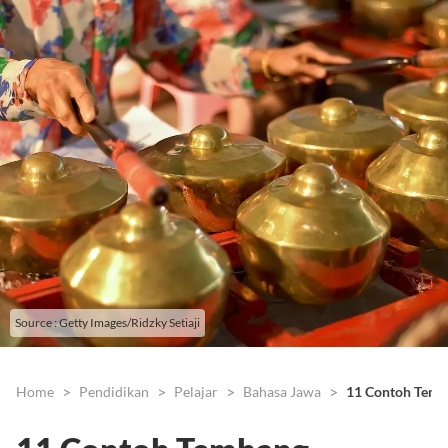
Source : Getty Images/Ridzky Setiaji
Home
Pendidikan
Pelajar
Bahasa Jawa
11 Contoh Temb