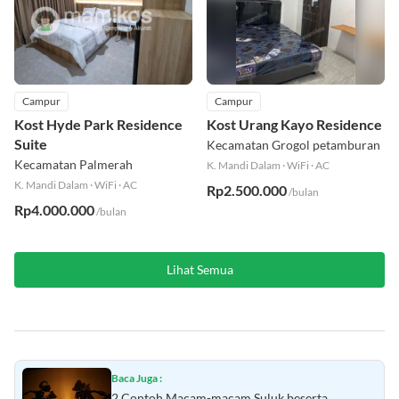
Campur
Campur
Kost Hyde Park Residence
Kost Urang Kayo Residence
Suite
Kecamatan Grogol petamburan
Kecamatan Palmerah
K. Mandi Dalam
·
WiFi
·
AC
K. Mandi Dalam
·
WiFi
·
AC
Rp2.500.000
/bulan
Rp4.000.000
/bulan
Lihat Semua
Baca Juga :
2 Contoh Macam-macam Suluk beserta