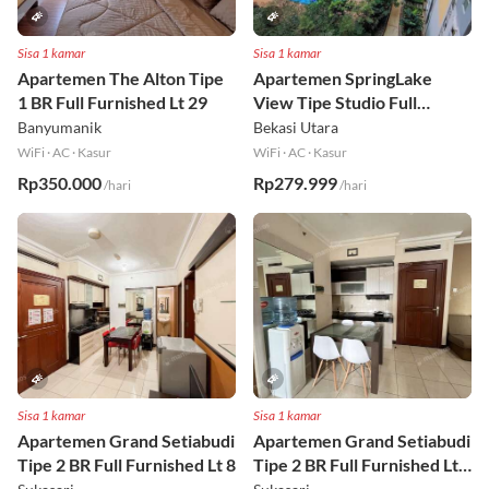
Sisa 1 kamar
Sisa 1 kamar
Apartemen The Alton Tipe
Apartemen SpringLake
1 BR Full Furnished Lt 29
View Tipe Studio Full
Furnished Lt 2
Banyumanik
Bekasi Utara
WiFi
·
AC
·
Kasur
WiFi
·
AC
·
Kasur
Rp350.000
Rp279.999
/hari
/hari
Sisa 1 kamar
Sisa 1 kamar
Apartemen Grand Setiabudi
Apartemen Grand Setiabudi
Tipe 2 BR Full Furnished Lt 8
Tipe 2 BR Full Furnished Lt
19