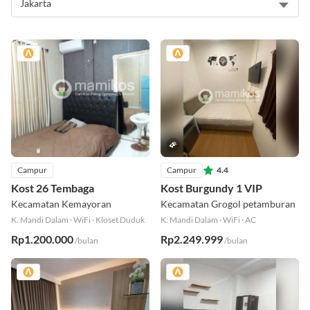
Campur
Campur
4.4
Kost 26 Tembaga
Kost Burgundy 1 VIP
Kecamatan Kemayoran
Kecamatan Grogol petamburan
K. Mandi Dalam
·
WiFi
·
Kloset Duduk
K. Mandi Dalam
·
WiFi
·
AC
Rp1.200.000
Rp2.249.999
/bulan
/bulan