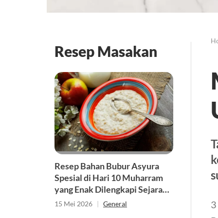
H
Resep Masakan
T
k
Resep Bahan Bubur Asyura
s
Spesial di Hari 10 Muharram
yang Enak Dilengkapi Sejarah
dan Maknanya
3
15 Mei 2026
|
General