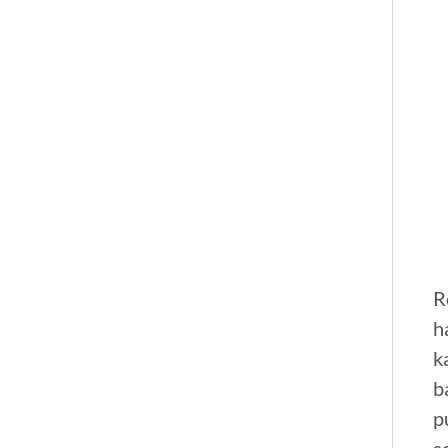
R
h
k
b
p