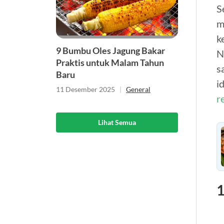
S
m
k
9 Bumbu Oles Jagung Bakar
N
Praktis untuk Malam Tahun
s
Baru
i
11 Desember 2025
|
General
r
Lihat Semua
1