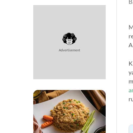
B
M
r
A
Advertisement
K
y
m
a
r