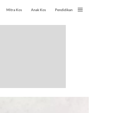
Mitra Kos
Anak Kos
Pendidikan