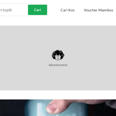
Cari
Cari Kos
Voucher Mamikos
Advertisement