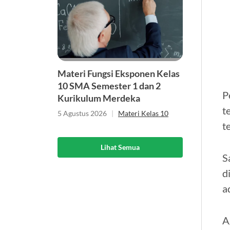
Materi Fungsi Eksponen Kelas
10 SMA Semester 1 dan 2
P
Kurikulum Merdeka
t
5 Agustus 2026
|
Materi Kelas 10
t
Lihat Semua
S
d
a
A