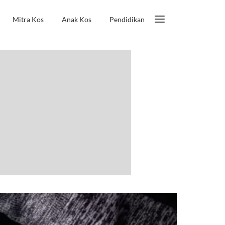
Mitra Kos
Anak Kos
Pendidikan