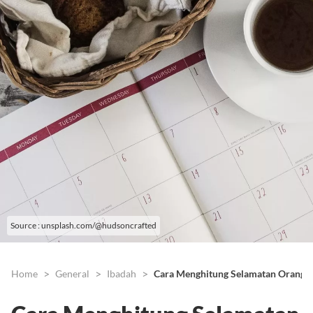
Source : unsplash.com/@hudsoncrafted
Home
General
Ibadah
Cara Menghitung Selamatan Orang M