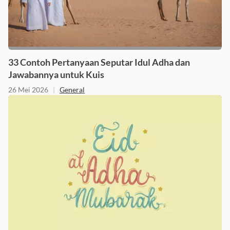
33 Contoh Pertanyaan Seputar Idul Adha dan
Jawabannya untuk Kuis
26 Mei 2026
|
General