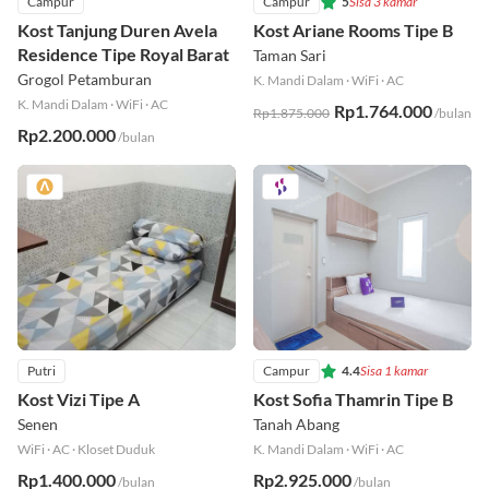
Campur
Campur
5
Sisa 3 kamar
Kost Tanjung Duren Avela
Kost Ariane Rooms Tipe B
Residence Tipe Royal Barat
Taman Sari
Grogol Petamburan
K. Mandi Dalam
·
WiFi
·
AC
K. Mandi Dalam
·
WiFi
·
AC
Rp1.764.000
Rp1.875.000
/bulan
Rp2.200.000
/bulan
Putri
Campur
4.4
Sisa 1 kamar
Kost Vizi Tipe A
Kost Sofia Thamrin Tipe B
Senen
Tanah Abang
WiFi
·
AC
·
Kloset Duduk
K. Mandi Dalam
·
WiFi
·
AC