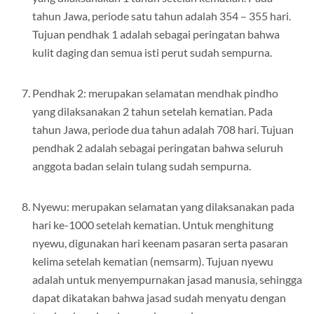
yang dilaksanakan 1 tahun setelah kematian. Pada
tahun Jawa, periode satu tahun adalah 354 – 355 hari.
Tujuan pendhak 1 adalah sebagai peringatan bahwa
kulit daging dan semua isti perut sudah sempurna.
Pendhak 2: merupakan selamatan mendhak pindho
yang dilaksanakan 2 tahun setelah kematian. Pada
tahun Jawa, periode dua tahun adalah 708 hari. Tujuan
pendhak 2 adalah sebagai peringatan bahwa seluruh
anggota badan selain tulang sudah sempurna.
Nyewu: merupakan selamatan yang dilaksanakan pada
hari ke-1000 setelah kematian. Untuk menghitung
nyewu, digunakan hari keenam pasaran serta pasaran
kelima setelah kematian (nemsarm). Tujuan nyewu
adalah untuk menyempurnakan jasad manusia, sehingga
dapat dikatakan bahwa jasad sudah menyatu dengan