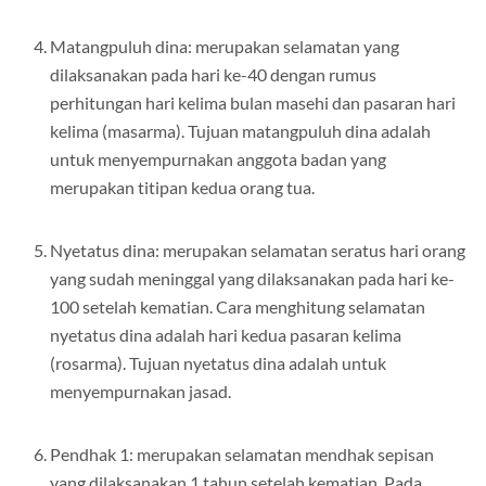
rambut.
Matangpuluh dina: merupakan selamatan yang
dilaksanakan pada hari ke-40 dengan rumus
perhitungan hari kelima bulan masehi dan pasaran hari
kelima (masarma). Tujuan matangpuluh dina adalah
untuk menyempurnakan anggota badan yang
merupakan titipan kedua orang tua.
Nyetatus dina: merupakan selamatan seratus hari orang
yang sudah meninggal yang dilaksanakan pada hari ke-
100 setelah kematian. Cara menghitung selamatan
nyetatus dina adalah hari kedua pasaran kelima
(rosarma). Tujuan nyetatus dina adalah untuk
menyempurnakan jasad.
Pendhak 1: merupakan selamatan mendhak sepisan