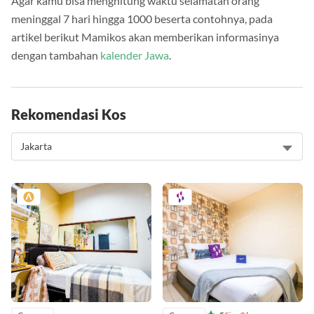
Agar kamu bisa menghitung waktu selamatan orang
meninggal 7 hari hingga 1000 beserta contohnya, pada
artikel berikut Mamikos akan memberikan informasinya
dengan tambahan
kalender Jawa
.
Rekomendasi Kos