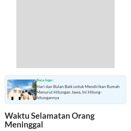
Baca Juga :
Hari dan Bulan Baik untuk Mendirikan Rumah
Menurut Hitungan Jawa, Ini Hitung-
hitungannya
Waktu Selamatan Orang
Meninggal