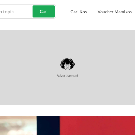
Cari
Cari Kos
Voucher Mamikos
Advertisement