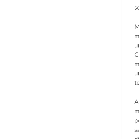
s
M
m
u
C
m
u
t
A
m
p
s
d