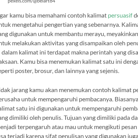
pexels.com/@belart84
gar kamu bisa memahami contoh kalimat
persuasif
d
ntuk mengetahui pengertian yang sebenarnya. Kalim
ang digunakan untuk membantu merayu, meyakinkan
ntuk melakukan aktivitas yang disampaikan oleh penul
i dalam kalimat ini terdapat makna perintah yang di
aksaan. Kamu bisa menemukan kalimat satu ini deng
eperti poster, brosur, dan lainnya yang sejenis.
idak jarang kamu akan menemukan contoh kalimat pe
erusaha untuk mempengaruhi pembacanya. Biasanya d
alimat satu ini digunakan untuk mempengaruhi pemba
ang dimiliki oleh penulis. Tujuan yang dimiliki pad
enjadi terpengaruh atau mau untuk mengikuti pesan y
isa terjadi karena sifat penulisan yang digunakan j