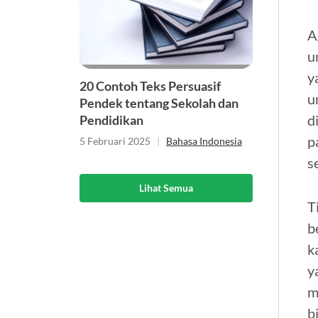
A
u
y
20 Contoh Teks Persuasif
u
Pendek tentang Sekolah dan
d
Pendidikan
p
5 Februari 2025
|
Bahasa Indonesia
s
Lihat Semua
T
b
k
y
m
b