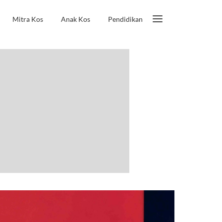
Mitra Kos
Anak Kos
Pendidikan