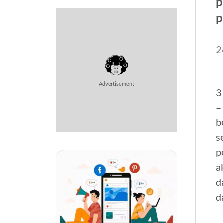
p
p
2
Advertisement
3
–
b
s
p
a
d
d