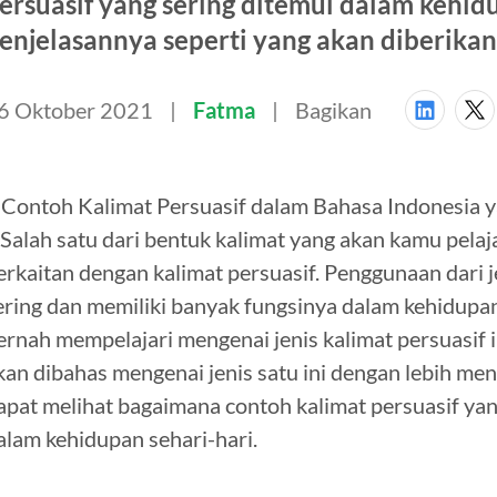
ersuasif yang sering ditemui dalam kehid
enjelasannya seperti yang akan diberikan 
6 Oktober 2021
Fatma
Bagikan
 Contoh Kalimat Persuasif dalam Bahasa Indonesia ya
 Salah satu dari bentuk kalimat yang akan kamu pelaj
erkaitan dengan kalimat persuasif. Penggunaan dari je
ering dan memiliki banyak fungsinya dalam kehidupan
ernah mempelajari mengenai jenis kalimat persuasif ini
kan dibahas mengenai jenis satu ini dengan lebih men
apat melihat bagaimana contoh kalimat persuasif ya
alam kehidupan sehari-hari.