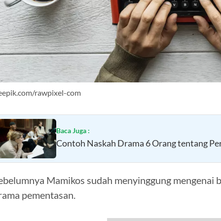
eepik.com/rawpixel-com
Baca Juga :
Contoh Naskah Drama 6 Orang tentang Per
ebelumnya Mamikos sudah menyinggung mengenai be
rama pementasan.