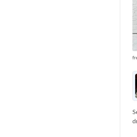
fr
S
d