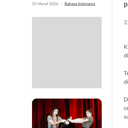
p
25 Maret 2026
|
Bahasa Indonesia
2
K
d
T
d
D
c
s