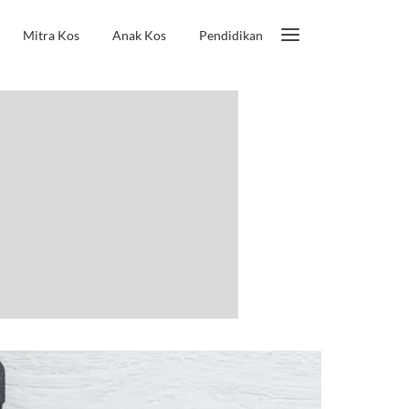
Mitra Kos
Anak Kos
Pendidikan