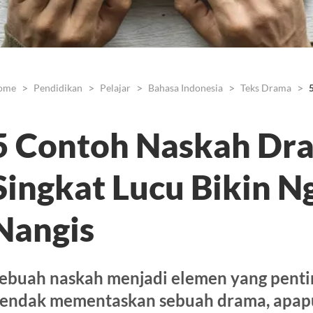
ome
Pendidikan
Pelajar
Bahasa Indonesia
Teks Drama
5 Contoh Naskah Dr
Singkat Lucu Bikin 
Nangis
ebuah naskah menjadi elemen yang pentin
endak mementaskan sebuah drama, apap