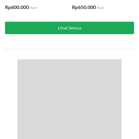
AC
·
Kasur
WiFi
·
AC
·
Kasur
Rp600.000
Rp650.000
/hari
/hari
Lihat Semua