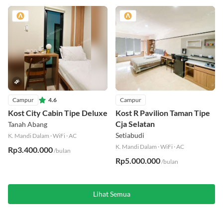
Rp8.029.999
Rp1.921.000
/bulan
Rp2.000.000
/bulan
Campur
4.6
Campur
Kost City Cabin Tipe Deluxe
Kost R Pavilion Taman Tipe
Cja Selatan
Tanah Abang
Setiabudi
K. Mandi Dalam
·
WiFi
·
AC
K. Mandi Dalam
·
WiFi
·
AC
Rp3.400.000
/bulan
Rp5.000.000
/bulan
Lihat Semua