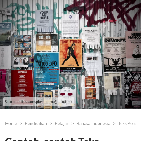
Source : https://unsplash.com/@thoutbox
Home
Pendidikan
Pelajar
Bahasa Indonesia
Teks Persua