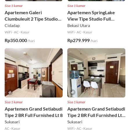
Sisa 1 kamar
Sisa 1 kamar
Apartemen Galeri
Apartemen SpringLake
Ciumbuleuit 2 Tipe Studio
View Tipe Studio Full
Full Furnished Lt 30
Furnished Lt 2
Cidadap
Bekasi Utara
WiFi
·
AC
·
Kasur
WiFi
·
AC
·
Kasur
Rp350.000
Rp279.999
/hari
/hari
Sisa 1 kamar
Sisa 1 kamar
Apartemen Grand Setiabudi
Apartemen Grand Setiabudi
Tipe 2 BR Full Furnished Lt 8
Tipe 2 BR Full Furnished Lt
19
Sukasari
Sukasari