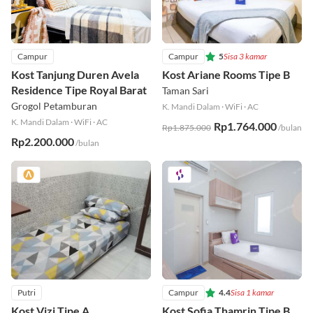
Campur
Campur
5
Sisa 3 kamar
Kost Tanjung Duren Avela
Kost Ariane Rooms Tipe B
Residence Tipe Royal Barat
Taman Sari
Grogol Petamburan
K. Mandi Dalam
·
WiFi
·
AC
K. Mandi Dalam
·
WiFi
·
AC
Rp1.764.000
Rp1.875.000
/bulan
Rp2.200.000
/bulan
Putri
Campur
4.4
Sisa 1 kamar