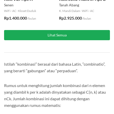
Kost Vizi Tipe A
Kost Sofia Thamrin Tipe B
Senen
Tanah Abang
WiFi
·
AC
·
Kloset Duduk
K. Mandi Dalam
·
WiFi
·
AC
Rp1.400.000
Rp2.925.000
/bulan
/bulan
Lihat Semua
Istilah “kombinasi” berasal dari bahasa Latin, “combinatio”,
yang berarti “gabungan” atau “perpaduan”.
Rumus untuk menghitung jumlah kombinasi dari n elemen
yang diambil k per k adalah dinyatakan sebagai C(n, k) atau
nCk. Jumlah kombinasi ini dapat dihitung dengan
menggunakan rumus matematis: