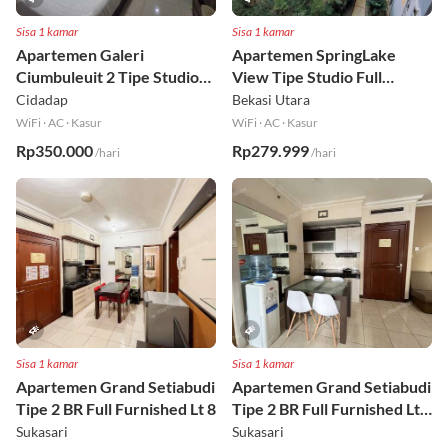
Sisa 1 kamar
Sisa 1 kamar
Apartemen Galeri
Apartemen SpringLake
Ciumbuleuit 2 Tipe Studio
View Tipe Studio Full
Full Furnished Lt 30
Furnished Lt 2
Cidadap
Bekasi Utara
WiFi
·
AC
·
Kasur
WiFi
·
AC
·
Kasur
Rp350.000
Rp279.999
/hari
/hari
Sisa 1 kamar
Sisa 1 kamar
Apartemen Grand Setiabudi
Apartemen Grand Setiabudi
Tipe 2 BR Full Furnished Lt 8
Tipe 2 BR Full Furnished Lt