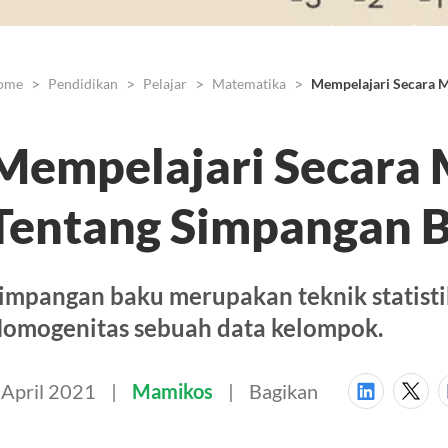
ome
Pendidikan
Pelajar
Matematika
Mempelajari Secara 
Mempelajari Secara
Tentang Simpangan 
impangan baku merupakan teknik statist
omogenitas sebuah data kelompok.
 April 2021
Mamikos
Bagikan