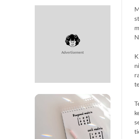
M
s
m
N
Advertisement
K
n
r
t
T
k
s
t