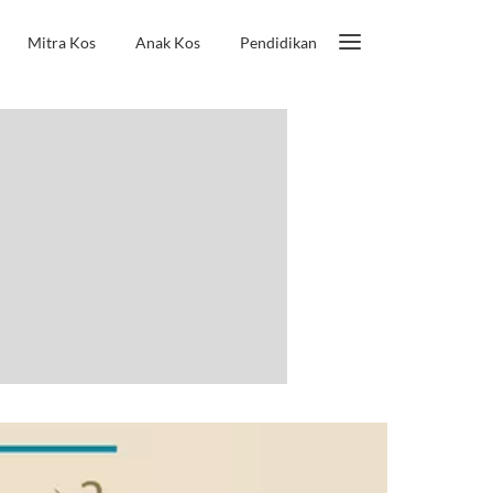
Mitra Kos
Anak Kos
Pendidikan