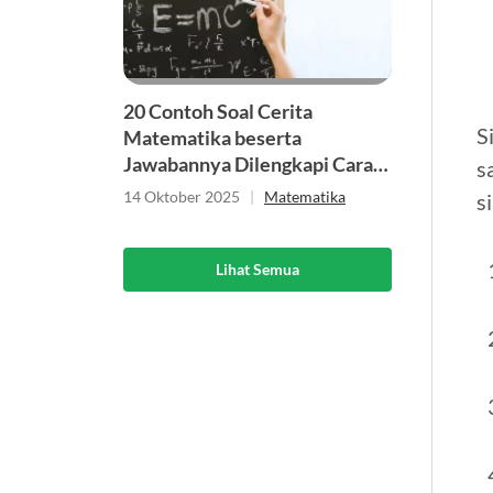
20 Contoh Soal Cerita
S
Matematika beserta
Jawabannya Dilengkapi Cara
s
Menyelesaikannya
14 Oktober 2025
|
Matematika
s
Lihat Semua