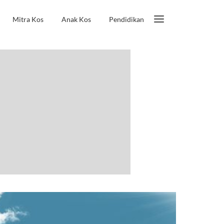
Mitra Kos
Anak Kos
Pendidikan