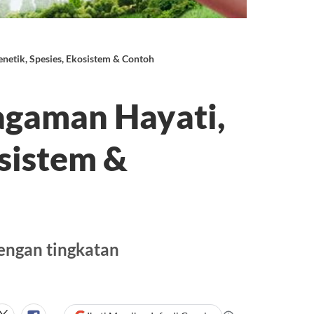
netik, Spesies, Ekosistem & Contoh
agaman Hayati,
osistem &
dengan tingkatan