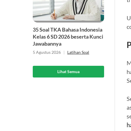
U
c
35 Soal TKA Bahasa Indonesia
Kelas 6 SD 2026 beserta Kunci
P
Jawabannya
5 Agustus 2026
|
Latihan Soal
M
h
Lihat Semua
S
S
a
s
h