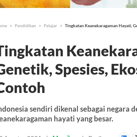
ome
Pendidikan
Pelajar
Tingkatan Keanekaragaman Hayati, Ge
Tingkatan Keanekar
Genetik, Spesies, Ek
Contoh
ndonesia sendiri dikenal sebagai negara 
eanekaragaman hayati yang besar.