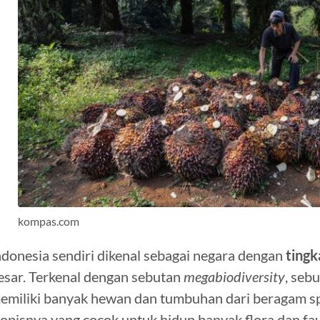
kompas.com
ndonesia sendiri dikenal sebagai negara dengan
ting
esar. Terkenal dengan sebutan
megabiodiversity
, seb
emiliki banyak hewan dan tumbuhan dari beragam spe
ropisnya yang cocok untuk hidup banyak flora dan fa