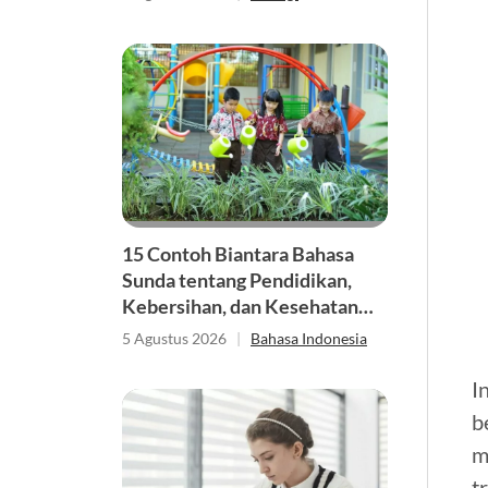
15 Contoh Biantara Bahasa
Sunda tentang Pendidikan,
Kebersihan, dan Kesehatan
Singkat
5 Agustus 2026
|
Bahasa Indonesia
I
b
m
t