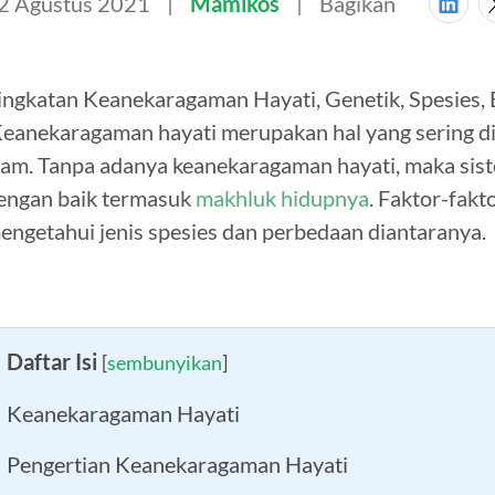
2 Agustus 2021
Mamikos
Bagikan
ingkatan Keanekaragaman Hayati, Genetik, Spesies,
eanekaragaman hayati merupakan hal yang sering dit
lam. Tanpa adanya keanekaragaman hayati, maka siste
engan baik termasuk
makhluk hidupnya
. Faktor-fakt
engetahui jenis spesies dan perbedaan diantaranya.
Daftar Isi
[
sembunyikan
]
Keanekaragaman Hayati
Pengertian Keanekaragaman Hayati