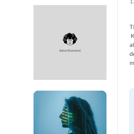
1
T
K
a
Advertisement
d
m