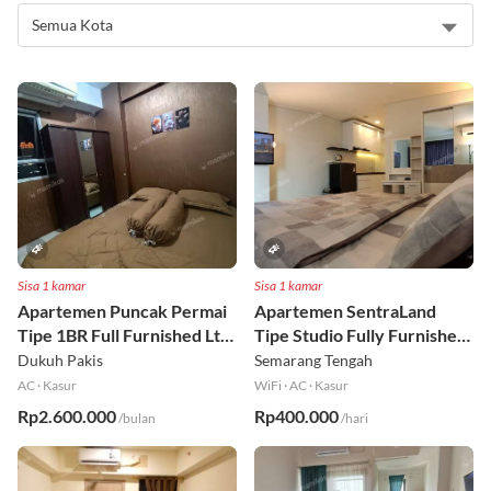
Sisa 1 kamar
Sisa 1 kamar
Apartemen Puncak Permai
Apartemen SentraLand
Tipe 1BR Full Furnished Lt
Tipe Studio Fully Furnished
18
Lt 8
Dukuh Pakis
Semarang Tengah
AC
·
Kasur
WiFi
·
AC
·
Kasur
Rp2.600.000
Rp400.000
/bulan
/hari