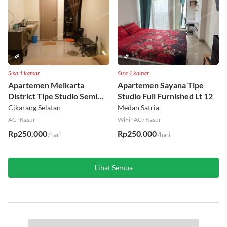
Sisa 1 kamar
Sisa 1 kamar
Apartemen Meikarta
Apartemen Sayana Tipe
District Tipe Studio Semi
Studio Full Furnished Lt 12
Furnished Lt 1
Cikarang Selatan
Medan Satria
AC
·
Kasur
WiFi
·
AC
·
Kasur
Rp250.000
Rp250.000
/hari
/hari
Lihat Semua