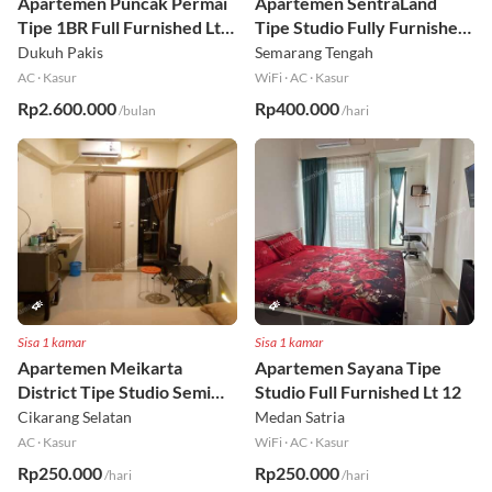
Apartemen Puncak Permai
Apartemen SentraLand
Tipe 1BR Full Furnished Lt
Tipe Studio Fully Furnished
18
Lt 8
Dukuh Pakis
Semarang Tengah
AC
·
Kasur
WiFi
·
AC
·
Kasur
Rp2.600.000
Rp400.000
/bulan
/hari
Sisa 1 kamar
Sisa 1 kamar
Apartemen Meikarta
Apartemen Sayana Tipe
District Tipe Studio Semi
Studio Full Furnished Lt 12
Furnished Lt 1
Cikarang Selatan
Medan Satria
AC
·
Kasur
WiFi
·
AC
·
Kasur