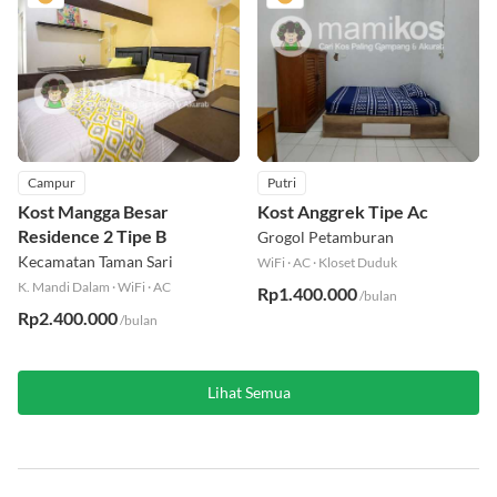
Campur
Putri
Kost Mangga Besar
Kost Anggrek Tipe Ac
Residence 2 Tipe B
Grogol Petamburan
Kecamatan Taman Sari
WiFi
·
AC
·
Kloset Duduk
K. Mandi Dalam
·
WiFi
·
AC
Rp1.400.000
/bulan
Rp2.400.000
/bulan
Lihat Semua