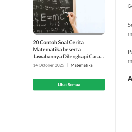
Ge
S
m
20 Contoh Soal Cerita
Matematika beserta
P
Jawabannya Dilengkapi Cara
m
Menyelesaikannya
14 Oktober 2025
|
Matematika
A
Lihat Semua