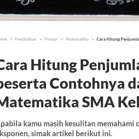
ome
Pendidikan
Pelajar
Matematika
Cara Hitung Penjuml
Cara Hitung Penjum
beserta Contohnya 
Matematika SMA Kel
pabila kamu masih kesulitan memahami 
ksponen, simak artikel berikut ini.