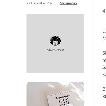
29 Desember 2025
|
Matematika
4
C
M
Advertisement
S
m
S
k
B
k