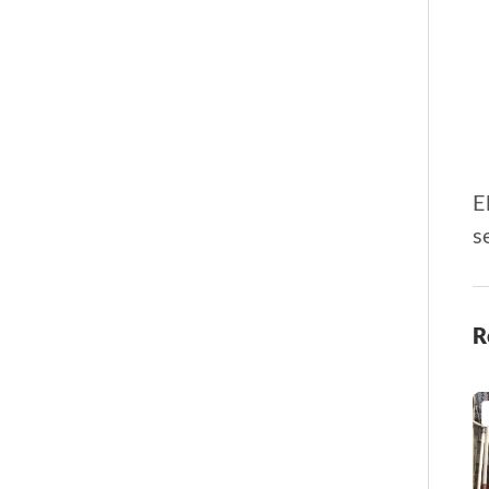
E
s
R