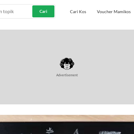
Cari
Cari Kos
Voucher Mamikos
Advertisement