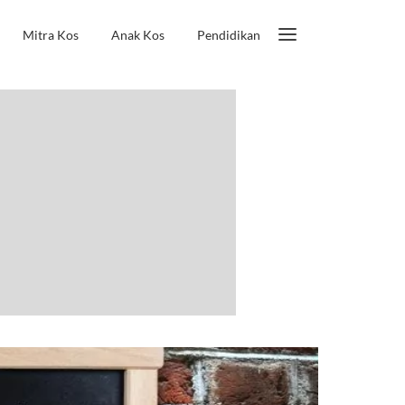
Mitra Kos
Anak Kos
Pendidikan