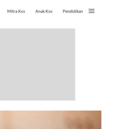
Mitra Kos
Anak Kos
Pendidikan