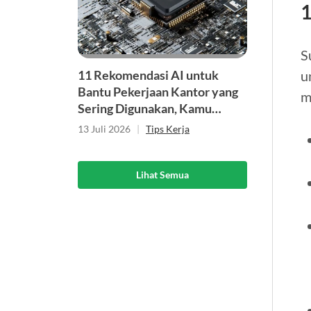
1
S
u
11 Rekomendasi AI untuk
Bantu Pekerjaan Kantor yang
m
Sering Digunakan, Kamu
Sudah Pakai?
13 Juli 2026
|
Tips Kerja
Lihat Semua