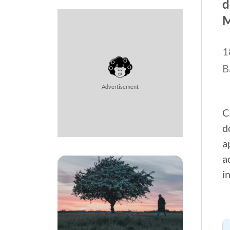
d
M
1
B
Advertisement
C
d
a
a
i