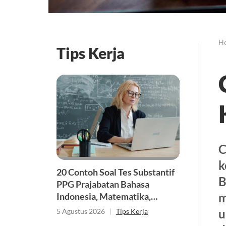
H
Tips Kerja
C
k
20 Contoh Soal Tes Substantif
B
PPG Prajabatan Bahasa
m
Indonesia, Matematika,
Bahasa Inggris, hingga Kimia
u
5 Agustus 2026
|
Tips Kerja