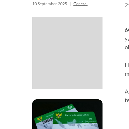
10 September 2025
|
General
2
6
y
o
H
m
A
t