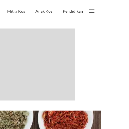
Mitra Kos
Anak Kos
Pendidikan