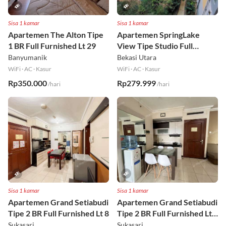
Sisa 1 kamar
Sisa 1 kamar
Apartemen The Alton Tipe
Apartemen SpringLake
1 BR Full Furnished Lt 29
View Tipe Studio Full
Furnished Lt 2
Banyumanik
Bekasi Utara
WiFi
·
AC
·
Kasur
WiFi
·
AC
·
Kasur
Rp350.000
Rp279.999
/hari
/hari
Sisa 1 kamar
Sisa 1 kamar
Apartemen Grand Setiabudi
Apartemen Grand Setiabudi
Tipe 2 BR Full Furnished Lt 8
Tipe 2 BR Full Furnished Lt