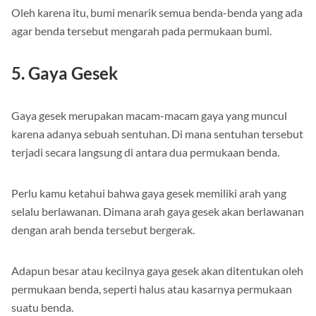
Oleh karena itu, bumi menarik semua benda-benda yang ada
agar benda tersebut mengarah pada permukaan bumi.
5. Gaya Gesek
Gaya gesek merupakan macam-macam gaya yang muncul
karena adanya sebuah sentuhan. Di mana sentuhan tersebut
terjadi secara langsung di antara dua permukaan benda.
Perlu kamu ketahui bahwa gaya gesek memiliki arah yang
selalu berlawanan. Dimana arah gaya gesek akan berlawanan
dengan arah benda tersebut bergerak.
Adapun besar atau kecilnya gaya gesek akan ditentukan oleh
permukaan benda, seperti halus atau kasarnya permukaan