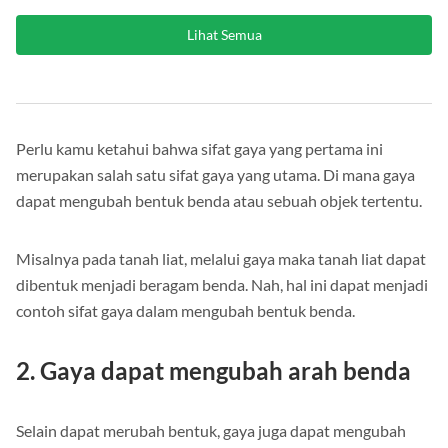
Lihat Semua
Perlu kamu ketahui bahwa sifat gaya yang pertama ini
merupakan salah satu sifat gaya yang utama. Di mana gaya
dapat mengubah bentuk benda atau sebuah objek tertentu.
Misalnya pada tanah liat, melalui gaya maka tanah liat dapat
dibentuk menjadi beragam benda. Nah, hal ini dapat menjadi
contoh sifat gaya dalam mengubah bentuk benda.
2. Gaya dapat mengubah arah benda