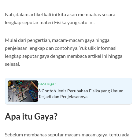
kecepatan, arah hingga bentuk suatu benda.
Nah, dalam artikel kali ini kita akan membahas secara
lengkap seputar materi Fisika yang satu ini.
Mulai dari pengertian, macam-macam gaya hingga
penjelasan lengkap dan contohnya. Yuk ulik informasi
lengkap seputar gaya dengan membaca artikel ini hingga
selesai.
Baca Juga :
8 Contoh Jenis Perubahan Fisika yang Umum
Terjadi dan Penjelasannya
Apa itu Gaya?