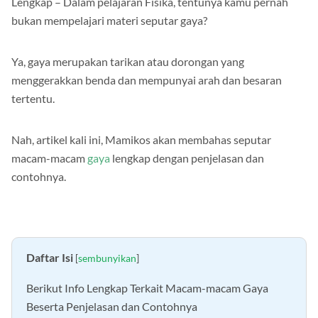
Lengkap – Dalam pelajaran Fisika, tentunya kamu pernah
bukan mempelajari materi seputar gaya?
Ya, gaya merupakan tarikan atau dorongan yang
menggerakkan benda dan mempunyai arah dan besaran
tertentu.
Nah, artikel kali ini, Mamikos akan membahas seputar
macam-macam
gaya
lengkap dengan penjelasan dan
contohnya.
Daftar Isi
[
sembunyikan
]
Berikut Info Lengkap Terkait Macam-macam Gaya