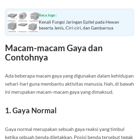
menyetir mobil tersebut.
Baca Juga :
Kenali Fungsi Jaringan Epitel pada Hewan
beserta Jenis, Ciri-ciri, dan Gambarnya
Macam-macam Gaya dan
Contohnya
Ada beberapa macam gaya yang digunakan dalam kehidupan
sehari-hari guna membantu aktivitas manusia. Nah, di bawah
ini merupakan macam-macam gaya yang dimaksud.
1. Gaya Normal
Gaya normal merupakan sebuah gaya reaksi yang timbul