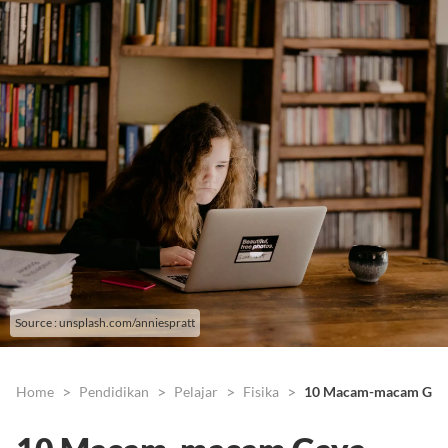
Source : unsplash.com/anniespratt
Home
Pendidikan
Pelajar
Fisika
10 Macam-macam Gaya 