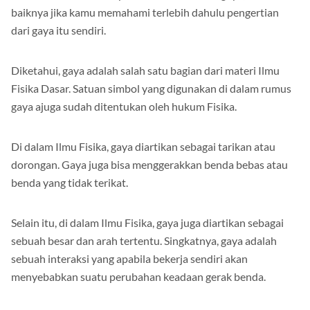
Sebelum membahas seputar macam-macam gaya, tentu ada
baiknya jika kamu memahami terlebih dahulu pengertian
dari gaya itu sendiri.
Diketahui, gaya adalah salah satu bagian dari materi Ilmu
Fisika Dasar. Satuan simbol yang digunakan di dalam rumus
gaya ajuga sudah ditentukan oleh hukum Fisika.
Di dalam Ilmu Fisika, gaya diartikan sebagai tarikan atau
dorongan. Gaya juga bisa menggerakkan benda bebas atau
benda yang tidak terikat.
Selain itu, di dalam Ilmu Fisika, gaya juga diartikan sebagai
sebuah besar dan arah tertentu. Singkatnya, gaya adalah
sebuah interaksi yang apabila bekerja sendiri akan
menyebabkan suatu perubahan keadaan gerak benda.