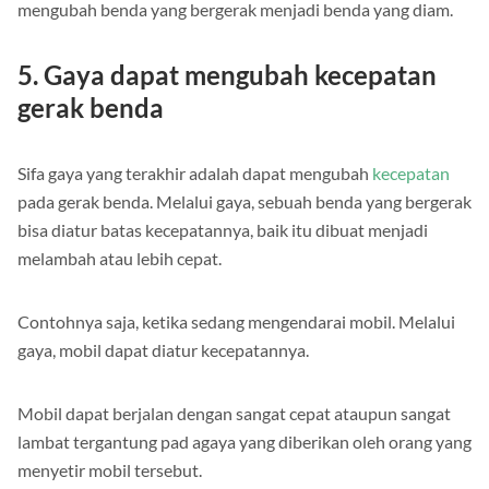
Ini bisa menjadi salah satu contoh sifat gaya dapat
mengubah benda yang bergerak menjadi benda yang diam.
5. Gaya dapat mengubah kecepatan
gerak benda
Sifa gaya yang terakhir adalah dapat mengubah
kecepatan
pada gerak benda. Melalui gaya, sebuah benda yang bergerak
bisa diatur batas kecepatannya, baik itu dibuat menjadi
melambah atau lebih cepat.
Contohnya saja, ketika sedang mengendarai mobil. Melalui
gaya, mobil dapat diatur kecepatannya.
Mobil dapat berjalan dengan sangat cepat ataupun sangat
lambat tergantung pad agaya yang diberikan oleh orang yang