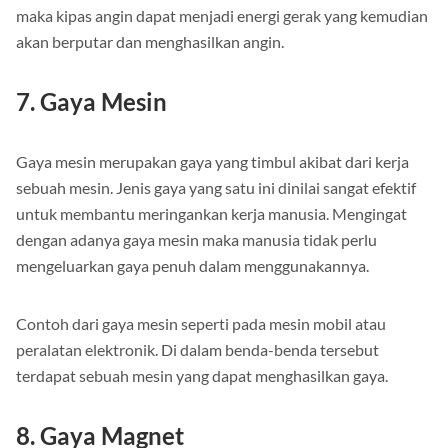
Contohnya seperti sebuah kipas angin. Melalui aliran listrik,
maka kipas angin dapat menjadi energi gerak yang kemudian
akan berputar dan menghasilkan angin.
7. Gaya Mesin
Gaya mesin merupakan gaya yang timbul akibat dari kerja
sebuah mesin. Jenis gaya yang satu ini dinilai sangat efektif
untuk membantu meringankan kerja manusia. Mengingat
dengan adanya gaya mesin maka manusia tidak perlu
mengeluarkan gaya penuh dalam menggunakannya.
Contoh dari gaya mesin seperti pada mesin mobil atau
peralatan elektronik. Di dalam benda-benda tersebut
terdapat sebuah mesin yang dapat menghasilkan gaya.