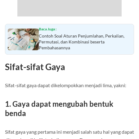
Baca Juga :
Contoh Soal Aturan Penjumlahan, Perkalian,
Permutasi, dan Kombinasi beserta
Pembahasannya
Sifat-sifat Gaya
Sifat-sifat gaya dapat dikelompokkan menjadi lima, yakni:
1. Gaya dapat mengubah bentuk
benda
Sifat gaya yang pertama ini menjadi salah satu hal yang dapat