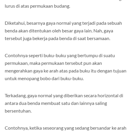
ketika sebuah benda diletakkan. Posisi benda tersebut tegak
lurus di atas permukaan budang.
Diketahui, besarnya gaya normal yang terjadi pada sebuah
benda akan ditentukan oleh besar gaya lain. Nah, gaya
tersebut juga bekerja pada benda di saat bersamaan.
Contohnya seperti buku-buku yang bertumpu di suatu
permukaan, maka permukaan tersebut pun akan
mengerahkan gaya ke arah atas pada buku itu dengan tujuan
untuk menopang bobo dari buku-buku.
Terkadang, gaya normal yang diberikan secara horizontal di
antara dua benda membuat satu dan lainnya saling
bersentuhan.