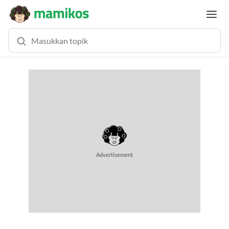
MEMUAT KONTEN... (0.9 DETIK)