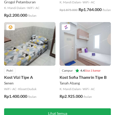
Residence Tipe Royal Barat
Taman Sari
Grogol Petamburan
K. Mandi Dalam
·
WiFi
·
AC
K. Mandi Dalam
·
WiFi
·
AC
Rp1.764.000
Rp1.875.000
/bulan
Rp2.200.000
/bulan
Putri
Campur
4.4
Sisa 1 kamar
Kost Vizi Tipe A
Kost Sofia Thamrin Tipe B
Senen
Tanah Abang
WiFi
·
AC
·
Kloset Duduk
K. Mandi Dalam
·
WiFi
·
AC
Rp1.400.000
Rp2.925.000
/bulan
/bulan