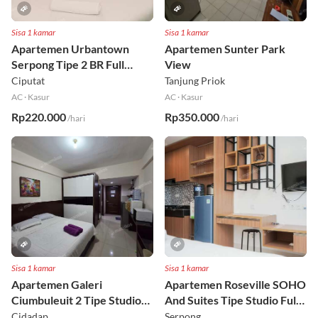
Sisa 1 kamar
Sisa 1 kamar
Apartemen Urbantown
Apartemen Sunter Park
Serpong Tipe 2 BR Full
View
Furnished Lt 17 Selatan
Ciputat
Tanjung Priok
AC
·
Kasur
AC
·
Kasur
Rp220.000
Rp350.000
/hari
/hari
Sisa 1 kamar
Sisa 1 kamar
Apartemen Galeri
Apartemen Roseville SOHO
Ciumbuleuit 2 Tipe Studio
And Suites Tipe Studio Full